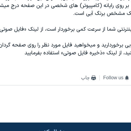
ن بر روی رايانه (کامپيوتر) های شخصی در اين صفحه درج مي
ينک مشخص برنگ آبی است.
ينترنتی شما از سرعت کمی برخوردار است، از لينک «فايل صوتی»
بی برخورداريد و ميخواهيد فايل مورد نظر را روی صفحه گردان
د، از لينک «ذخيره فايل صوتی» استفاده بفرماييد
Follow us
چاپ