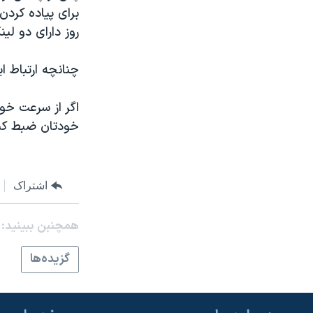
مستندها
فرهنگ و زندگی
برای پياده کرد
حقوق شهروندی
انتخابات ریاست جمهوری آمریکا ۲۰۲۴
روز دارای دو ل
اقتصادی
حمله جمهوری اسلامی به اسرائیل
چنانچه ارتباط ا
رمز مهسا
علم و فناوری
اسرائیل در جنگ
ورزش زنان در ایران
اگر از سرعت خو
خودتان ضبط کني
گالری عکس
اعتراضات زن، زندگی، آزادی
آرشیو پخش زنده
مجموعه مستندهای دادخواهی
تریبونال مردمی آبان ۹۸
اشتراک
دادگاه حمید نوری
همچنبن ببینید:
چهل سال گروگان‌گیری
قانون شفافیت دارائی کادر رهبری ایران
گزيده‌ها
اعتراضات مردمی آبان ۹۸
اسرائیل در جنگ