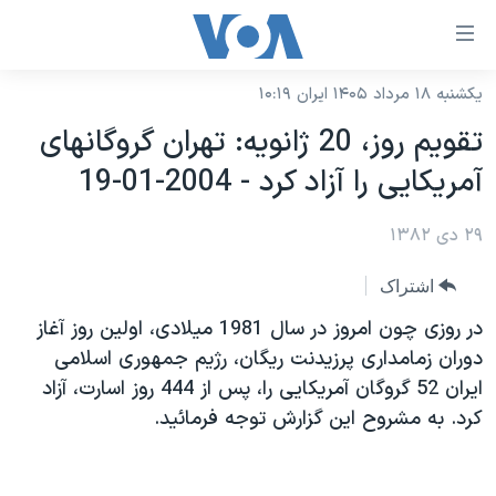
ینکهای
ابل
سترسی
یکشنبه ۱۸ مرداد ۱۴۰۵ ایران ۱۰:۱۹
خانه
هش
تقويم روز، 20 ژانويه: تهران گروگانهای
نسخه سبک وب‌سایت
ه
آمريکايی را آزاد کرد - 2004-01-19
حتوای
موضوع ها
صلی
۲۹ دی ۱۳۸۲
برنامه های تلویزیونی
ایران
هش
جدول برنامه ها
ه
آمریکا
اشتراک
فحه
صفحه‌های ویژه
جهان
در روزی چون امروز در سال 1981 ميلادی، اولين روز آغاز
صلی
فرکانس‌های صدای آمریکا
دوران زمامداری پرزيدنت ريگان، رژيم جمهوری اسلامی
ورزشی
جام جهانی ۲۰۲۶
هش
ايران 52 گروگان آمريکايی را، پس از 444 روز اسارت، آزاد
پخش رادیویی
ه
گزیده‌ها
عملیات خشم حماسی
کرد. به مشروح اين گزارش توجه فرمائيد.
ستجو
۲۵۰سالگی آمریکا
ویژه برنامه‌ها
یادگیری زبان انگلیسی
ویدیوها
بایگانی برنامه‌های تلویزیونی