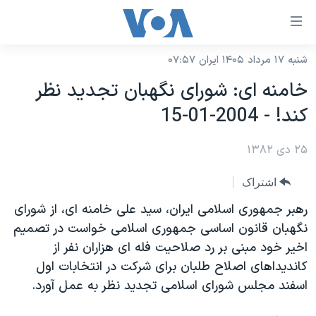
ینکهای
ابل
سترسی
شنبه ۱۷ مرداد ۱۴۰۵ ایران ۰۷:۵۷
خانه
هش
خامنه ای: شورای نگهبان تجديد نظر
نسخه سبک وب‌سایت
ه
کند! - 2004-01-15
حتوای
موضوع ها
صلی
۲۵ دی ۱۳۸۲
برنامه های تلویزیونی
ایران
هش
جدول برنامه ها
ه
آمریکا
اشتراک
فحه
صفحه‌های ویژه
جهان
رهبر جمهوری اسلامی ايران، سيد علی خامنه ای، از شورای
صلی
فرکانس‌های صدای آمریکا
نگهبان قانون اساسی جمهوری اسلامی خواست در تصميم
ورزشی
جام جهانی ۲۰۲۶
هش
اخير خود مبنی بر رد صلاحيت فله ای هزاران نفر از
پخش رادیویی
ه
گزیده‌ها
عملیات خشم حماسی
کانديداهای اصلاح طلبان برای شرکت در انتخابات اول
ستجو
۲۵۰سالگی آمریکا
ویژه برنامه‌ها
اسفند مجلس شورای اسلامی تجديد نظر به عمل آورد.
یادگیری زبان انگلیسی
ویدیوها
بایگانی برنامه‌های تلویزیونی