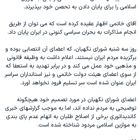
اسرائیل در جنگ
اسلامی را برای پايان دادن به تحصن خود بپذيرند.
نرگس محمدی برنده جایزه نوبل صلح
آقای خاتمی اظهار عقيده کرده است که می توان از طريق
همایش محافظه‌کاران آمریکا «سی‌پک»
انجام مذاکرات به بحران سياسی کنونی در ايران پايان داد.
صفحه‌های ویژه
سفر پرزیدنت ترامپ به چین
روز سه شنبه شورای نگهبان، که اعضای آن انتصابی بوده و
برگزيده مردم ايران نيستند، اعلام داشت به وظيفه قانونی
و مذهبی خود عمل می کند و در برابر تهديد به استعفا که
از سوی اعضای هيئت دولت خاتمی و نيز استانداران سراسر
ايران عنوان شده است سر تسليم فرود نخواهد آورد.
اعضای شورای نگهبان در مورد تصميم خود هيچگونه
توضيحی به مردم نداده اند، اما به موجب گزارشهای خبری
کانديداتوری برخی از اصلاح طلبان به اتهام عدم پای بندی
به موازين اسلامی مردود شناخته شده است.