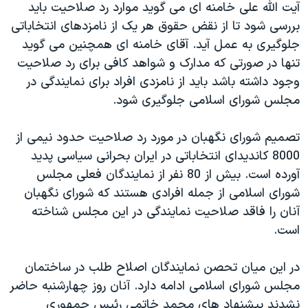
آيت الله علی خامنه ای می گويد موارد رد صلاحيت بايد
دنبال کنید
مستندها
فرهنگ و زندگی
بررسی شود تا از نقض حقوق هر يک از نامزدهای انتخاباتی
حقوق شهروندی
انتخابات ریاست جمهوری آمریکا ۲۰۲۴
جلوگيری به عمل آيد. آقای خامنه ای همچنين می گويد
تنها در صورتی که مدارک و شواهد کافی برای رد صلاحيت
اقتصادی
حمله جمهوری اسلامی به اسرائیل
وجود داشته باشد بايد از نامزدی افراد برای نمايندگی در
رمز مهسا
علم و فناوری
مجلس شورای اسلامی جلوگيری شود.
زبانهای مختلف
اسرائیل در جنگ
ورزش زنان در ایران
تصميم شورای نگهبان در مورد رد صلاحيت حدود نيمی از
گالری عکس
اعتراضات زن، زندگی، آزادی
8000 کانديدای انتخاباتی در ايران بحرانی سياسی پديد
آرشیو پخش زنده
مجموعه مستندهای دادخواهی
آورده است. بيش از 80 نفر از نمايندگان فعلی مجلس
تریبونال مردمی آبان ۹۸
شورای اسلامی از جمله افرادی هستند که شورای نگهبان
آنان را فاقد صلاحيت نمايندگی در اين مجلس شناخته
دادگاه حمید نوری
است.
چهل سال گروگان‌گیری
قانون شفافیت دارائی کادر رهبری ایران
در اين ميان تحصن نمايندگان اصلاح طلب در ساختمان
مجلس شورای اسلامی ادامه دارد. آنان روز چهارشنبه حاضر
اعتراضات مردمی آبان ۹۸
نشدند پيشنهاد های محمد خاتمی رئيس جمهوری