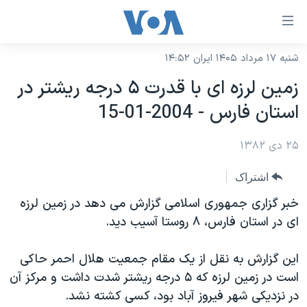
ینکهای
ابل
سترسی
شنبه ۱۷ مرداد ۱۴۰۵ ایران ۱۴:۵۲
خانه
هش
زمين لرزه ای با قدرت ۵ درجه ريشتر در
نسخه سبک وب‌سایت
ه
استان فارس - 2004-01-15
حتوای
موضوع ها
صلی
۲۵ دی ۱۳۸۲
برنامه های تلویزیونی
ایران
هش
جدول برنامه ها
ه
آمریکا
اشتراک
فحه
صفحه‌های ویژه
جهان
خبر گزاری جمهوری اسلامی گزارش می دهد در زمين لرزه
صلی
فرکانس‌های صدای آمریکا
ای در استان فارس، ٨ روستا آسيب ديد.
ورزشی
جام جهانی ۲۰۲۶
هش
پخش رادیویی
ه
گزیده‌ها
عملیات خشم حماسی
اين گزارش به نقل از يک مقام جمعيت هلال احمر حاکی
ستجو
۲۵۰سالگی آمریکا
ویژه برنامه‌ها
است در زمين لرزه که ۵ درجه ريشتر شدت داشت و مرکز آن
یادگیری زبان انگلیسی
در نزديکی شهر فيروز آباد بود، کسی کشته نشد.
ویدیوها
بایگانی برنامه‌های تلویزیونی