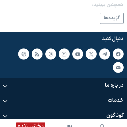
اسرائیل در جنگ
همچنبن ببینید:
نرگس محمدی برنده جایزه نوبل صلح
گزيده‌ها
همایش محافظه‌کاران آمریکا «سی‌پک»
صفحه‌های ویژه
دنبال کنید
سفر پرزیدنت ترامپ به چین
در باره ما
خدمات
گوناگون
پخش زنده