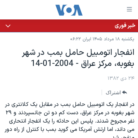
ینکهای
ابل
سترسی
خبر فوری
خانه
هش
یکشنبه ۱۸ مرداد ۱۴۰۵ ایران ۰۶:۲۲
نسخه سبک وب‌سایت
ه
انفجار اتومبيل حامل بمب در شهر
حتوای
موضوع ها
بغوبه، مرکز عراق - 2004-01-14
صلی
برنامه های تلویزیونی
ایران
هش
جدول برنامه ها
ه
۲۴ دی ۱۳۸۲
آمریکا
فحه
صفحه‌های ویژه
جهان
اشتراک
صلی
فرکانس‌های صدای آمریکا
ورزشی
جام جهانی ۲۰۲۶
هش
در انفجار يک اتومبيل حامل بمب در مقابل يک کلانتری در
پخش رادیویی
ه
گزیده‌ها
عملیات خشم حماسی
شهر بغوبه در مرکز عراق، دست کم دو تن جانسپردند و ٢٩
ستجو
نفر مجروح شدند. پليس اين حادثه را يک انفجار انتحاری
۲۵۰سالگی آمریکا
ویژه برنامه‌ها
یادگیری زبان انگلیسی
می داند، اما ارتش آمريکا می گويد بمب با کنترل از راه دور
ویدیوها
بایگانی برنامه‌های تلویزیونی
منفجر شد.