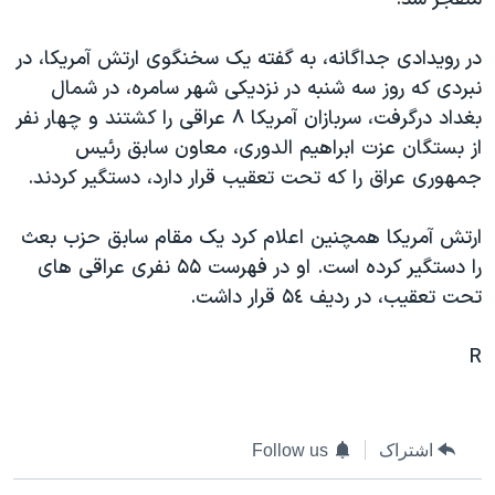
دنبال کنید
مستندها
فرهنگ و زندگی
در رويدادی جداگانه، به گفته يک سخنگوی ارتش آمريکا، در
حقوق شهروندی
انتخابات ریاست جمهوری آمریکا ۲۰۲۴
نبردی که روز سه شنبه در نزديکی شهر سامره، در شمال
اقتصادی
حمله جمهوری اسلامی به اسرائیل
بغداد درگرفت، سربازان آمريکا ٨ عراقی را کشتند و چهار نفر
رمز مهسا
علم و فناوری
از بستگان عزت ابراهيم الدوری، معاون سابق رئيس
زبانهای مختلف
جمهوری عراق را که تحت تعقيب قرار دارد، دستگير کردند.
اسرائیل در جنگ
ورزش زنان در ایران
گالری عکس
اعتراضات زن، زندگی، آزادی
ارتش آمريکا همچنين اعلام کرد يک مقام سابق حزب بعث
آرشیو پخش زنده
مجموعه مستندهای دادخواهی
را دستگير کرده است. او در فهرست ۵۵ نفری عراقی های
تحت تعقيب، در رديف ۵٤ قرار داشت.
تریبونال مردمی آبان ۹۸
دادگاه حمید نوری
R
چهل سال گروگان‌گیری
قانون شفافیت دارائی کادر رهبری ایران
اشتراک
Follow us
اعتراضات مردمی آبان ۹۸