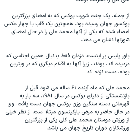
دنبال کنید
مستندها
فرهنگ و زندگی
از جمله، يک جفت شورت بوکس که به امضای بزرگترين
حقوق شهروندی
انتخابات ریاست جمهوری آمریکا ۲۰۲۴
بوکسور جهان رسيده بود، همچنين يک قاب با چهار عکس
اقتصادی
حمله جمهوری اسلامی به اسرائیل
امضاء شده که يکی از آنها محمد علی را در حال امضای
رمز مهسا
علم و فناوری
شورتها نشان می دهد.
زبانهای مختلف
اسرائیل در جنگ
ورزش زنان در ایران
باور پليس بر اينست، دزدان فقط بدنبال همين اجناسی که
گالری عکس
اعتراضات زن، زندگی، آزادی
دزديده اند، بودند، زيرا آنها به اقلام ديگری که در ويترين
آرشیو پخش زنده
مجموعه مستندهای دادخواهی
بوده، دست نزده اند
تریبونال مردمی آبان ۹۸
محمد علی که ماه آينده ۶۱ ساله می شود قبل از
دادگاه حمید نوری
بازنشستگی از دنيای بوکس در سال ۱۹۸۱، سه بار به
چهل سال گروگان‌گیری
قهرمانی دسته سنگين وزن بوکس جهان دست يافت. وی
در حال حاضر به مرض پارکينسون مبتلا است. از نظر خيلی
قانون شفافیت دارائی کادر رهبری ایران
از ورزش دوستان محمد علی کلی يکی از بزرگترين
اعتراضات مردمی آبان ۹۸
ورزشکاران دوران تاريخ جهان می باشد.