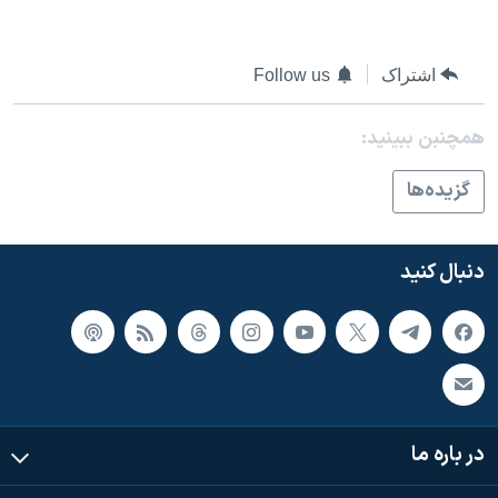
اسرائیل در جنگ
نرگس محمدی برنده جایزه نوبل صلح
اشتراک
Follow us
همایش محافظه‌کاران آمریکا «سی‌پک»
صفحه‌های ویژه
همچنبن ببینید:
سفر پرزیدنت ترامپ به چین
گزيده‌ها
دنبال کنید
در باره ما