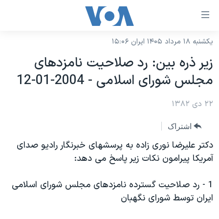
ینکهای
ابل
سترسی
یکشنبه ۱۸ مرداد ۱۴۰۵ ایران ۱۵:۰۶
خانه
هش
زير ذره بين: رد صلاحيت نامزدهای
نسخه سبک وب‌سایت
ه
مجلس شورای اسلامی - 2004-01-12
حتوای
موضوع ها
صلی
۲۲ دی ۱۳۸۲
برنامه های تلویزیونی
ایران
هش
جدول برنامه ها
ه
آمریکا
اشتراک
فحه
صفحه‌های ویژه
جهان
دکتر عليرضا نوری زاده به پرسشهای خبرنگار راديو صدای
صلی
فرکانس‌های صدای آمریکا
آمريکا پيرامون نکات زير پاسخ می دهد:
ورزشی
جام جهانی ۲۰۲۶
هش
پخش رادیویی
ه
گزیده‌ها
عملیات خشم حماسی
1 - رد صلاحيت گسترده نامزدهای مجلس شورای اسلامی
ستجو
۲۵۰سالگی آمریکا
ویژه برنامه‌ها
ايران توسط شورای نگهبان
یادگیری زبان انگلیسی
ویدیوها
بایگانی برنامه‌های تلویزیونی