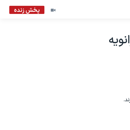
پخش زنده
زنامه های واشنگتن، 7 ژانويه
د.