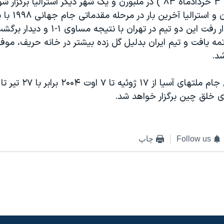
۳۰ ارديبهشت و ۳ خردادماه ۸۳ ) در ملبورن و يک شهر ديگر استراليا بر
ملی فوتبال ايران و 
شده بودند. ديدار رفت اين دو تيم در تهران با
ى ۲- ۲ خاتمه يافت و تيم ايران بدليل گل زده بيشتر در خانه حريف، مو
د.
 خلق چين برگزار خواهد شد.
Follow us
چاپ