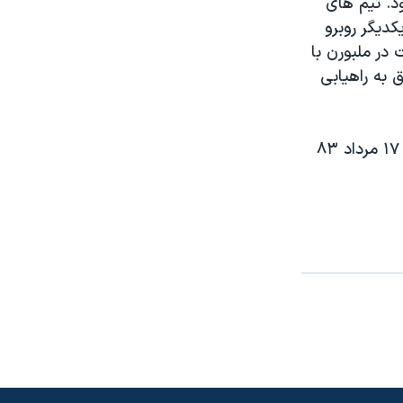
گزار شود. تيم هاى
استراليا آخرين بار در مرحله مقدماتی جام جهانی ۱۹۹۸ با يکديگر روبرو
 نتيجه مساوى ۱-۱ و ديدار برگشت در ملبورن با
فق به راهيابی
رقابتهاى فوتبال جام ملتهاى آسيا از ۱۷ ژوئيه تا ۷ اوت ۲۰۰۴ برابر با ۲۷ تير تا ۱۷ مرداد ۸۳