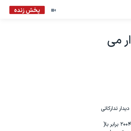
پخش زنده
ار می
يدار تدارکاتی
به گزارش خبرگزاری ايرنا، اين دو ديدار قرار است در تاريخ هاى ۱۹ و۲۳ ماه مه ۲۰۰۴ برابر با(