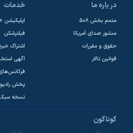
در باره ما
خدمات
نرگس محمدی برنده جایزه نوبل صلح
همایش محافظه‌کاران آمریکا «سی‌پک»
متمم بخش ۵۰۸
اپلیکیشن +VOA
صفحه‌های ویژه
منشور صدای آمریکا
فیلترشکن
سفر پرزیدنت ترامپ به چین
حقوق و مقررات
اشتراک خبرن
قوانین تالار
آگهی استخد
فرکانس‌های 
پخش رادیو
یادگیری زبان انگلیسی
نسخه سبک 
دنبال کنید
گوناگون