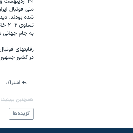
مستندها
فرهنگ و زندگی
حقوق شهروندی
انتخابات ریاست جمهوری آمریکا ۲۰۲۴
اقتصادی
حمله جمهوری اسلامی به اسرائیل
تساو
به جام جهانی ش
رمز مهسا
علم و فناوری
اسرائیل در جنگ
ورزش زنان در ایران
گالری عکس
اعتراضات زن، زندگی، آزادی
در کشور جمهورى
آرشیو پخش زنده
مجموعه مستندهای دادخواهی
تریبونال مردمی آبان ۹۸
اشتراک
دادگاه حمید نوری
چهل سال گروگان‌گیری
همچنبن ببینید:
قانون شفافیت دارائی کادر رهبری ایران
گزيده‌ها
اعتراضات مردمی آبان ۹۸
اسرائیل در جنگ