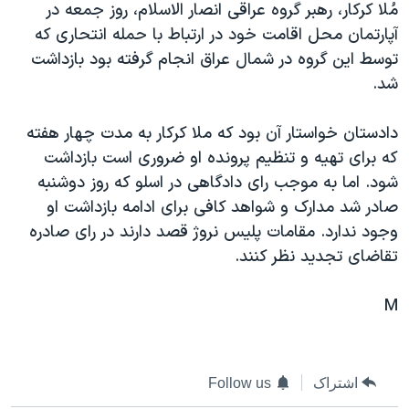
مُلا کرکار، رهبر گروه عراقی انصار الاسلام، روز جمعه در
دنبال کنید
مستندها
فرهنگ و زندگی
آپارتمان محل اقامت خود در ارتباط با حمله انتحاری که
حقوق شهروندی
انتخابات ریاست جمهوری آمریکا ۲۰۲۴
توسط اين گروه در شمال عراق انجام گرفته بود بازداشت
شد.
اقتصادی
حمله جمهوری اسلامی به اسرائیل
رمز مهسا
علم و فناوری
دادستان خواستار آن بود که ملا کرکار به مدت چهار هفته
زبانهای مختلف
اسرائیل در جنگ
ورزش زنان در ایران
که برای تهيه و تنظيم پرونده او ضروری است بازداشت
شود. اما به موجب رای دادگاهی در اسلو که روز دوشنبه
گالری عکس
اعتراضات زن، زندگی، آزادی
صادر شد مدارک و شواهد کافی برای ادامه بازداشت او
آرشیو پخش زنده
مجموعه مستندهای دادخواهی
وجود ندارد. مقامات پليس نروژ قصد دارند در رای صادره
تریبونال مردمی آبان ۹۸
تقاضای تجديد نظر کنند.
دادگاه حمید نوری
M
چهل سال گروگان‌گیری
قانون شفافیت دارائی کادر رهبری ایران
اعتراضات مردمی آبان ۹۸
اشتراک
Follow us