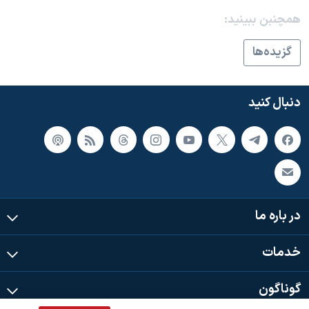
اسرائیل در جنگ
همچنبن ببینید:
نرگس محمدی برنده جایزه نوبل صلح
گزيده‌ها
همایش محافظه‌کاران آمریکا «سی‌پک»
صفحه‌های ویژه
دنبال کنید
سفر پرزیدنت ترامپ به چین
در باره ما
خدمات
گوناگون