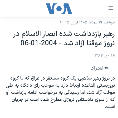
ینکهای
ابل
سترسی
دوشنبه ۱۹ مرداد ۱۴۰۵ ایران ۱۲:۲۵
خانه
هش
رهبر بازدداشت شده انصار الاسلام در
نسخه سبک وب‌سایت
ه
نروژ موقتا آزاد شد - 2004-01-06
حتوای
موضوع ها
صلی
۱۶ دی ۱۳۸۲
برنامه های تلویزیونی
ایران
هش
جدول برنامه ها
ه
آمریکا
اشتراک
فحه
صفحه‌های ویژه
جهان
در نروژ رهبر مذهبی يک گروه مستقر در عراق که با گروه
صلی
فرکانس‌های صدای آمریکا
تروريستی القاعده ارتباط دارد به موجب رای دادگاه به طور
ورزشی
جام جهانی ۲۰۲۶
هش
موقت آزاد شد، اما رسيدگی به درخواست ادامه بازداشت او
پخش رادیویی
ه
گزیده‌ها
عملیات خشم حماسی
که از سوی دادستانی نروژی مطرح شده است در جريان
ستجو
۲۵۰سالگی آمریکا
ویژه برنامه‌ها
است.
یادگیری زبان انگلیسی
ویدیوها
بایگانی برنامه‌های تلویزیونی