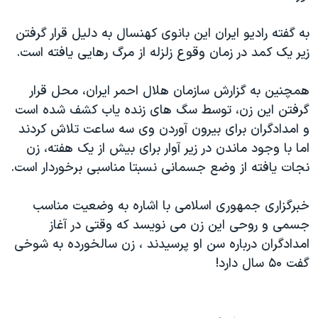
دنبال کنید
مستندها
فرهنگ و زندگی
به گفته راديو ايران اين بانوی کهنسال به دليل قرار گرفتن
حقوق شهروندی
انتخابات ریاست جمهوری آمریکا ۲۰۲۴
زير يک کمد در زمان وقوع زلزله از مرگ رهايی يافته است.
اقتصادی
حمله جمهوری اسلامی به اسرائیل
همچنين به گزارش سازمان هلال احمر ايران، محل قرار
رمز مهسا
علم و فناوری
زبانهای مختلف
گرفتن اين زن، توسط سگ های زنده ياب کشف شده است
اسرائیل در جنگ
ورزش زنان در ایران
و امدادگران برای بيرون آوردن وی سه ساعت تلاش کردند
گالری عکس
اعتراضات زن، زندگی، آزادی
اما با وجود ماندن در زير آوار برای بيش از يک هفته، زن
نجات يافته از وضع جسمانی نسبتا مناسبی برخوردار است.
آرشیو پخش زنده
مجموعه مستندهای دادخواهی
تریبونال مردمی آبان ۹۸
خبرگزاری جمهوری اسلامی با اشاره به وضعيت مناسب
دادگاه حمید نوری
جسمی و روحی اين زن می نويسد که وقتی در آغاز
امدادگران درباره سن او پرسيدند ، زن سالخورده به شوخی
چهل سال گروگان‌گیری
گفت ۵۰ سال دارد!
قانون شفافیت دارائی کادر رهبری ایران
اعتراضات مردمی آبان ۹۸