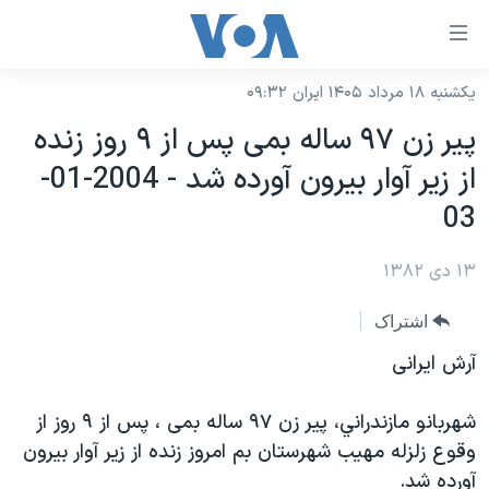
ینکهای
ابل
سترسی
یکشنبه ۱۸ مرداد ۱۴۰۵ ایران ۰۹:۳۲
خانه
هش
پير زن ٩٧ ساله بمی پس از ٩ روز زنده
نسخه سبک وب‌سایت
ه
از زير آوار بيرون آورده شد - 2004-01-
حتوای
موضوع ها
03
صلی
برنامه های تلویزیونی
ایران
هش
۱۳ دی ۱۳۸۲
جدول برنامه ها
ه
آمریکا
فحه
صفحه‌های ویژه
جهان
اشتراک
صلی
فرکانس‌های صدای آمریکا
ورزشی
جام جهانی ۲۰۲۶
آرش ايرانی
هش
پخش رادیویی
ه
گزیده‌ها
عملیات خشم حماسی
شهربانو مازندراني، پير زن ٩٧ ساله بمی ، پس از ٩ روز از
ستجو
۲۵۰سالگی آمریکا
ویژه برنامه‌ها
یادگیری زبان انگلیسی
وقوع زلزله مهيب شهرستان بم امروز زنده از زير آوار بيرون
ویدیوها
بایگانی برنامه‌های تلویزیونی
آورده شد.