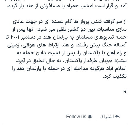
آمد و قرار است امشب همراه با مسافرانی از هند باز گردد.
دنبال کنید
مستندها
فرهنگ و زندگی
حقوق شهروندی
انتخابات ریاست جمهوری آمریکا ۲۰۲۴
از سر گرفته شدن پرواز ها گام عمده ای در جهت عادی
اقتصادی
حمله جمهوری اسلامی به اسرائیل
سازی مناسبات بين دو کشور تلقی می شود. آنها پس از
حمله تندروهای مسلمان به پارلمان هند در دسامبر ٢٠٠١ تا
رمز مهسا
علم و فناوری
زبانهای مختلف
آستانه جنگ پيش رفتند، و هند ارتباط های هوائی، زمينی
اسرائیل در جنگ
ورزش زنان در ایران
و راه آهن با پاکستان را، پس از نسبت دادن حمله به
گالری عکس
اعتراضات زن، زندگی، آزادی
ستيزه جويان طرفدار پاکستان، به حال تعليق در آورد.
اسلام آباد هرگونه مداخله ای در حمله با پارلمان هند را
آرشیو پخش زنده
مجموعه مستندهای دادخواهی
تکذيب کرد.
تریبونال مردمی آبان ۹۸
دادگاه حمید نوری
R
چهل سال گروگان‌گیری
قانون شفافیت دارائی کادر رهبری ایران
اشتراک
Follow us
اعتراضات مردمی آبان ۹۸