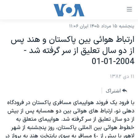
ینکهای
ابل
سترسی
پنجشنبه ۱۵ مرداد ۱۴۰۵ ایران ۱۱:۰۶
خانه
هش
ارتباط هوائی بين پاکستان و هند پس
نسخه سبک وب‌سایت
ه
از دو سال تعليق از سر گرفته شد -
حتوای
موضوع ها
2004-01-01
صلی
برنامه های تلویزیونی
ایران
هش
۱۱ دی ۱۳۸۲
جدول برنامه ها
ه
آمریکا
فحه
صفحه‌های ویژه
جهان
اشتراک
صلی
فرکانس‌های صدای آمریکا
ورزشی
جام جهانی ۲۰۲۶
با فرود يک فروند هواپيمای مسافری پاکستان در فرودگاه
هش
پخش رادیویی
دهلی نو، ارتباط های هوائی بين دو همسايه پس از بيش
ه
گزیده‌ها
عملیات خشم حماسی
از دو سال تعليق از سر گرفته شد. هواپيمای متعلق به
ستجو
۲۵۰سالگی آمریکا
ویژه برنامه‌ها
یادگیری زبان انگلیسی
خطوط هوائی بين المللی پاکستان، روز پنجشنبه از شهر
ویدیوها
بایگانی برنامه‌های تلویزیونی
لاهور با بيش از ٤٠ مسافر به سوی پايتخت هند به پرواز در