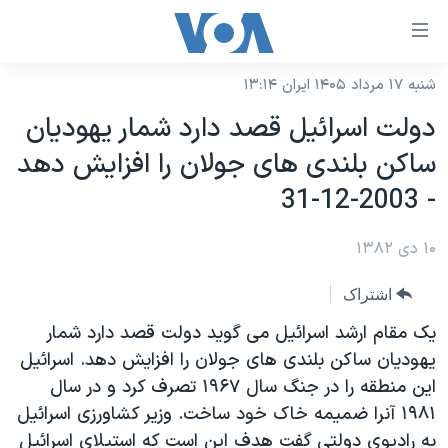
ینکهای
ابل
سترسی
شنبه ۱۷ مرداد ۱۴۰۵ ایران ۱۳:۱۴
خانه
هش
دولت اسرائيل قصد دارد شمار يهوديان
نسخه سبک وب‌سایت
ه
ساکن بلندی های جولان را افزايش دهد
حتوای
موضوع ها
- 2003-12-31
صلی
برنامه های تلویزیونی
ایران
هش
۱۰ دی ۱۳۸۲
جدول برنامه ها
ه
آمریکا
فحه
صفحه‌های ویژه
جهان
اشتراک
صلی
فرکانس‌های صدای آمریکا
ورزشی
جام جهانی ۲۰۲۶
يک مقام ارشد اسرائيل می گويد دولت قصد دارد شمار
هش
پخش رادیویی
يهوديان ساکن بلندی های جولان را افزايش دهد. اسرائيل
ه
گزیده‌ها
عملیات خشم حماسی
اين منطقه را در جنگ سال ۱۹۶۷ تصرف کرد و در سال
ستجو
۲۵۰سالگی آمریکا
ویژه برنامه‌ها
یادگیری زبان انگلیسی
۱۹۸۱ آنرا ضميمه خاک خود ساخت. وزير کشاورزی اسرائيل
ویدیوها
بایگانی برنامه‌های تلویزیونی
به راديوی دولتی گفت هدف اين است که استيلای اسرائيل