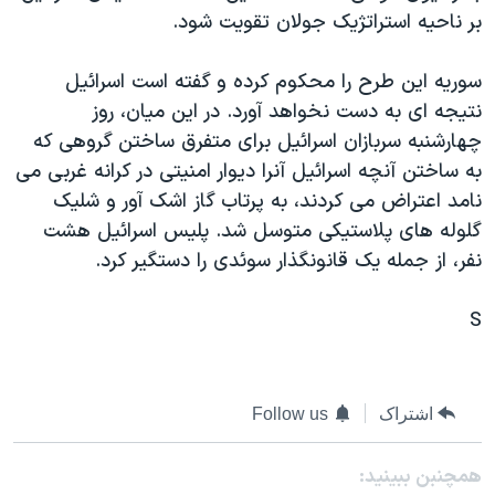
بر ناحيه استراتژيک جولان تقويت شود.
دنبال کنید
مستندها
فرهنگ و زندگی
حقوق شهروندی
انتخابات ریاست جمهوری آمریکا ۲۰۲۴
سوريه اين طرح را محکوم کرده و گفته است اسرائيل
اقتصادی
حمله جمهوری اسلامی به اسرائیل
نتيجه ای به دست نخواهد آورد. در اين ميان، روز
چهارشنبه سربازان اسرائيل برای متفرق ساختن گروهی که
رمز مهسا
علم و فناوری
زبانهای مختلف
به ساختن آنچه اسرائيل آنرا ديوار امنيتی در کرانه غربی می
اسرائیل در جنگ
ورزش زنان در ایران
نامد اعتراض می کردند، به پرتاب گاز اشک آور و شليک
گالری عکس
اعتراضات زن، زندگی، آزادی
گلوله های پلاستيکی متوسل شد. پليس اسرائيل هشت
نفر، از جمله يک قانونگذار سوئدی را دستگير کرد.
آرشیو پخش زنده
مجموعه مستندهای دادخواهی
تریبونال مردمی آبان ۹۸
S
دادگاه حمید نوری
چهل سال گروگان‌گیری
اشتراک
Follow us
قانون شفافیت دارائی کادر رهبری ایران
اعتراضات مردمی آبان ۹۸
همچنبن ببینید: