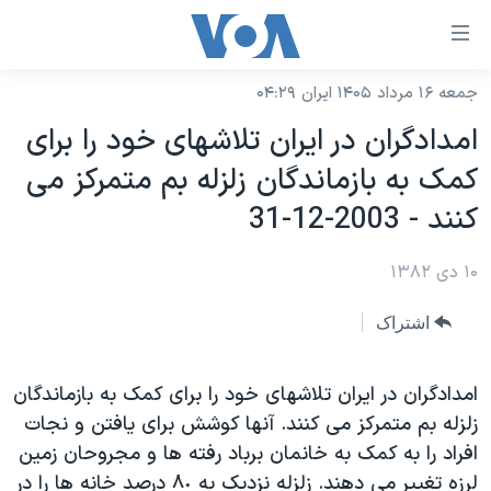
ینکهای
ابل
سترسی
جمعه ۱۶ مرداد ۱۴۰۵ ایران ۰۴:۲۹
خانه
هش
امدادگران در ايران تلاشهای خود را برای
نسخه سبک وب‌سایت
ه
کمک به بازماندگان زلزله بم متمرکز می
حتوای
موضوع ها
کنند - 2003-12-31
صلی
برنامه های تلویزیونی
ایران
هش
۱۰ دی ۱۳۸۲
جدول برنامه ها
ه
آمریکا
فحه
صفحه‌های ویژه
جهان
اشتراک
صلی
فرکانس‌های صدای آمریکا
ورزشی
جام جهانی ۲۰۲۶
هش
پخش رادیویی
امدادگران در ايران تلاشهای خود را برای کمک به بازماندگان
ه
گزیده‌ها
عملیات خشم حماسی
زلزله بم متمرکز می کنند. آنها کوشش برای يافتن و نجات
ستجو
۲۵۰سالگی آمریکا
ویژه برنامه‌ها
یادگیری زبان انگلیسی
افراد را به کمک به خانمان برباد رفته ها و مجروحان زمين
ویدیوها
بایگانی برنامه‌های تلویزیونی
لرزه تغيير می دهند. زلزله نزديک به ٨٠ درصد خانه ها را در