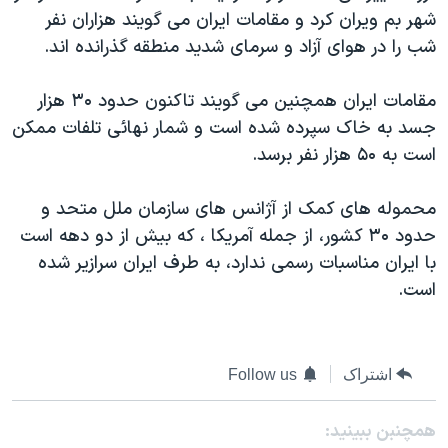
شهر بم ويران کرد و مقامات ايران می گويند هزاران نفر
دنبال کنید
مستندها
فرهنگ و زندگی
شب را در هوای آزاد و سرمای شديد منطقه گذرانده اند.
حقوق شهروندی
انتخابات ریاست جمهوری آمریکا ۲۰۲۴
اقتصادی
حمله جمهوری اسلامی به اسرائیل
مقامات ايران همچنين می گويند تاکنون حدود ۳۰ هزار
جسد به خاک سپرده شده است و شمار نهائی تلفات ممکن
رمز مهسا
علم و فناوری
زبانهای مختلف
است به ۵۰ هزار نفر برسد.
اسرائیل در جنگ
ورزش زنان در ایران
گالری عکس
اعتراضات زن، زندگی، آزادی
محموله های کمک از آژانس های سازمان ملل متحد و
حدود ٣۰ کشور، از جمله آمريکا ، که بيش از دو دهه است
آرشیو پخش زنده
مجموعه مستندهای دادخواهی
با ايران مناسبات رسمی ندارد، به طرف ايران سرازير شده
تریبونال مردمی آبان ۹۸
است.
دادگاه حمید نوری
چهل سال گروگان‌گیری
اشتراک
Follow us
قانون شفافیت دارائی کادر رهبری ایران
اعتراضات مردمی آبان ۹۸
همچنبن ببینید: