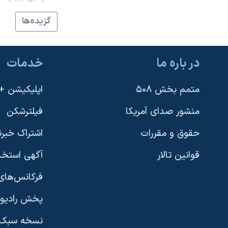
نرگس محمدی برنده جایزه نوبل صلح
گزيده‌ها
همایش محافظه‌کاران آمریکا «سی‌پک»
صفحه‌های ویژه
در باره ما
خدمات
سفر پرزیدنت ترامپ به چین
متمم بخش ۵۰۸
اپلیکیشن +VOA
منشور صدای آمریکا
فیلترشکن
حقوق و مقررات
اشتراک خبرن
قوانین تالار
آگهی استخد
فرکانس‌های 
پخش رادیو
یادگیری زبان انگلیسی
نسخه سبک 