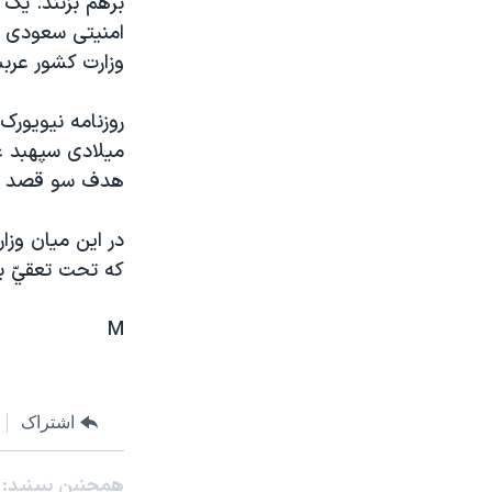
برهم بزنند. يک 
مستندها
فرهنگ و زندگی
امنيتی سعودی من
حقوق شهروندی
انتخابات ریاست جمهوری آمریکا ۲۰۲۴
وزارت کشور عرب
اقتصادی
حمله جمهوری اسلامی به اسرائیل
روزنامه نيويورک
رمز مهسا
علم و فناوری
ميلادی سپهبد ع
اسرائیل در جنگ
ورزش زنان در ایران
هدف سو قصد مشا
گالری عکس
اعتراضات زن، زندگی، آزادی
در اين ميان وز
آرشیو پخش زنده
مجموعه مستندهای دادخواهی
که تحت تعقيّ ب
تریبونال مردمی آبان ۹۸
دادگاه حمید نوری
M
چهل سال گروگان‌گیری
قانون شفافیت دارائی کادر رهبری ایران
اشتراک
اعتراضات مردمی آبان ۹۸
اسرائیل در جنگ
همچنبن ببینید: