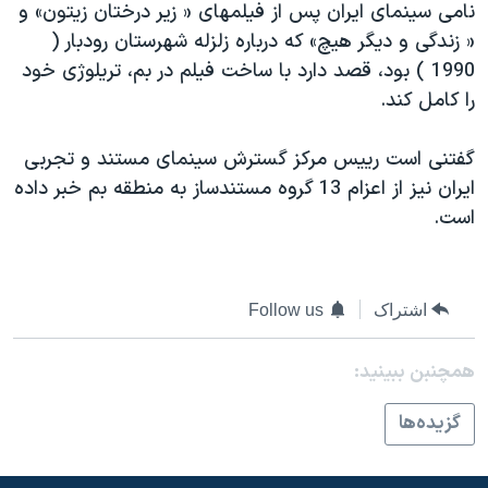
نامی سينمای ايران پس از فيلمهای « زير درختان زيتون» و
دنبال کنید
مستندها
فرهنگ و زندگی
« زندگی و ديگر هيچ» كه درباره زلزله شهرستان رودبار (
حقوق شهروندی
انتخابات ریاست جمهوری آمریکا ۲۰۲۴
1990 ) بود، قصد دارد با ساخت فيلم در بم، تريلوژی خود
را كامل كند.
اقتصادی
حمله جمهوری اسلامی به اسرائیل
رمز مهسا
علم و فناوری
گفتنی است رييس مركز گسترش سينمای مستند و تجربی
زبانهای مختلف
اسرائیل در جنگ
ورزش زنان در ایران
ايران نيز از اعزام 13 گروه مستندساز به منطقه بم خبر داده
است.
گالری عکس
اعتراضات زن، زندگی، آزادی
آرشیو پخش زنده
مجموعه مستندهای دادخواهی
تریبونال مردمی آبان ۹۸
اشتراک
Follow us
دادگاه حمید نوری
همچنبن ببینید:
چهل سال گروگان‌گیری
قانون شفافیت دارائی کادر رهبری ایران
گزيده‌ها
اعتراضات مردمی آبان ۹۸