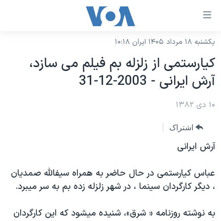
ینکهای
ابل
سترسی
یکشنبه ۱۸ مرداد ۱۴۰۵ ایران ۱۰:۱۸
خانه
هش
کيارستمی از زلزله بم فيلم می سازد،
نسخه سبک وب‌سایت
ه
آرش ايرانی - 2003-12-31
حتوای
موضوع ها
صلی
۱۰ دی ۱۳۸۲
برنامه های تلویزیونی
ایران
هش
جدول برنامه ها
ه
آمریکا
اشتراک
فحه
صفحه‌های ویژه
جهان
آرش ايرانی
صلی
فرکانس‌های صدای آمریکا
ورزشی
جام جهانی ۲۰۲۶
هش
عباس كيارستمی در حال حاضر به همراه سيفالله صمديان
پخش رادیویی
ه
گزیده‌ها
عملیات خشم حماسی
، ديگر کارگردان سينما ، در شهر زلزله زده بم به سر ميبرد.
ستجو
۲۵۰سالگی آمریکا
ویژه برنامه‌ها
یادگیری زبان انگلیسی
به نوشته روزنامه « شرق»، شنيده ميشود که اين كارگردان
ویدیوها
بایگانی برنامه‌های تلویزیونی