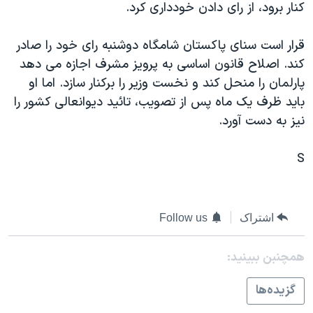
کنار برود، از رای دادن خودداری کرد.
دنبال کنید
مستندها
فرهنگ و زندگی
حقوق شهروندی
انتخابات ریاست جمهوری آمریکا ۲۰۲۴
قرار است سنای پاکستان شامگاه دوشنبه رای خود را صادر
کند. اصلاح قانون اساسی به پرويز مشرف اجازه می دهد
اقتصادی
حمله جمهوری اسلامی به اسرائیل
پارلمان را منحل کند و نخست وزير را برکنار سازد. اما او
رمز مهسا
علم و فناوری
بايد ظرف يک ماه پس از تصويب، تائيد ديوانعالی کشور را
زبانهای مختلف
اسرائیل در جنگ
ورزش زنان در ایران
نيز به دست آورد.
گالری عکس
اعتراضات زن، زندگی، آزادی
S
آرشیو پخش زنده
مجموعه مستندهای دادخواهی
تریبونال مردمی آبان ۹۸
دادگاه حمید نوری
اشتراک
Follow us
چهل سال گروگان‌گیری
همچنبن ببینید:
قانون شفافیت دارائی کادر رهبری ایران
گزيده‌ها
اعتراضات مردمی آبان ۹۸