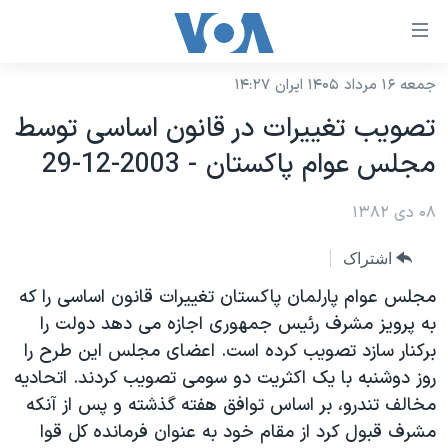
ینکهای
ابل
سترسی
جمعه ۱۶ مرداد ۱۴۰۵ ایران ۱۴:۲۷
خانه
هش
تصويب تغييرات در قانون اساسی توسط
نسخه سبک وب‌سایت
ه
مجلس عوام پاکستان - 2003-12-29
حتوای
موضوع ها
صلی
۰۸ دی ۱۳۸۲
برنامه های تلویزیونی
ایران
هش
جدول برنامه ها
ه
آمریکا
اشتراک
فحه
صفحه‌های ویژه
جهان
مجلس عوام پارلمان پاکستان تغييرات قانون اساسی را که
صلی
فرکانس‌های صدای آمریکا
به پرويز مشرف رئيس جمهوری اجازه می دهد دولت را
ورزشی
جام جهانی ۲۰۲۶
هش
برکنار سازد تصويب کرده است. اعضای مجلس اين طرح را
پخش رادیویی
ه
گزیده‌ها
عملیات خشم حماسی
روز دوشنبه با يک اکثريت دو سومی تصويب کردند. اتحاديه
ستجو
۲۵۰سالگی آمریکا
ویژه برنامه‌ها
مخالف تندرو، بر اساس توافق هفته گذشته و پس از آنکه
یادگیری زبان انگلیسی
مشرف قبول کرد از مقام خود به عنوان فرمانده کل قوا
ویدیوها
بایگانی برنامه‌های تلویزیونی