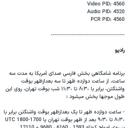
Video PID: 4560
Audio PID: 4520
PCR PID: 4560
-------------------------------------------
راديو
برنامه شامگاهی بخش فارسی صدای آمريکا به مدت سه
ساعت، از ساعت دوازده ظهر تا سه بعدازظهر بوقت
واشنگتن، برابر با ٨:٣٠ تا ١١:٣٠ شب بوقت تهران، روی اين
طول موجها پخش ميشود :
- ساعت دوازده ظهر تا يک بعدازظهر بوقت واشنگتن برابر با
٨:٣٠ تا ٩:٣٠ بعد از ظهر بوقت تهران يا 1700-1800 UTC
بر روی امواج کوتاه 1593 ، 6160 ، 9680 و 12110