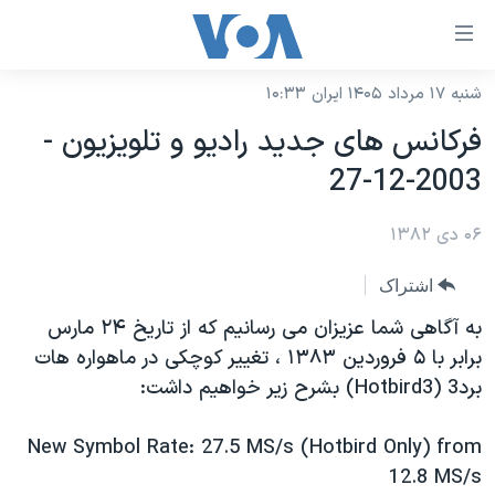
ینکهای
ابل
سترسی
شنبه ۱۷ مرداد ۱۴۰۵ ایران ۱۰:۳۳
خانه
هش
فرکانس های جديد راديو و تلويزيون -
نسخه سبک وب‌سایت
ه
2003-12-27
حتوای
موضوع ها
صلی
۰۶ دی ۱۳۸۲
برنامه های تلویزیونی
ایران
هش
جدول برنامه ها
ه
آمریکا
اشتراک
فحه
صفحه‌های ویژه
جهان
به آگاهی شما عزيزان می رسانيم که از تاريخ ۲۴ مارس
صلی
فرکانس‌های صدای آمریکا
برابر با ۵ فروردين ۱۳۸۳ ، تغيير کوچکی در ماهواره هات
ورزشی
جام جهانی ۲۰۲۶
هش
برد3 (Hotbird3) بشرح زير خواهيم داشت:
پخش رادیویی
ه
گزیده‌ها
عملیات خشم حماسی
ستجو
۲۵۰سالگی آمریکا
ویژه برنامه‌ها
New Symbol Rate: 27.5 MS/s (Hotbird Only) from
یادگیری زبان انگلیسی
12.8 MS/s
ویدیوها
بایگانی برنامه‌های تلویزیونی