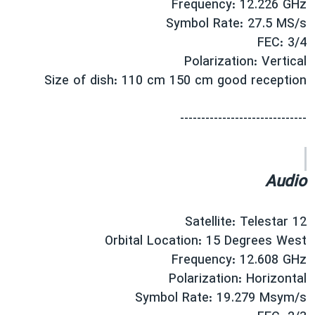
Frequency: 12.226 GHz
اسرائیل در جنگ
Symbol Rate: 27.5 MS/s
نرگس محمدی برنده جایزه نوبل صلح
FEC: 3/4
همایش محافظه‌کاران آمریکا «سی‌پک»
Polarization: Vertical
Size of dish: 110 cm 150 cm good reception
صفحه‌های ویژه
سفر پرزیدنت ترامپ به چین
------------------------------
Audio
Satellite: Telestar 12
Orbital Location: 15 Degrees West
Frequency: 12.608 GHz
Polarization: Horizontal
Symbol Rate: 19.279 Msym/s