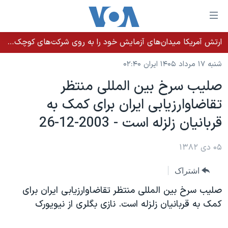
ینکهای
ابل
سترسی
ارتش آمریکا میدان‌های آزمایش خود را به روی شرکت‌های کوچک می‌گشاید تا تسلیحات سریع‌تر به میدان نبرد برسد
خانه
هش
شنبه ۱۷ مرداد ۱۴۰۵ ایران ۰۲:۴۰
نسخه سبک وب‌سایت
ه
صليب سرخ بين المللی منتظر
حتوای
موضوع ها
تقاضاوارزيابی ايران برای کمک به
صلی
برنامه های تلویزیونی
ایران
هش
قربانيان زلزله است - 2003-12-26
جدول برنامه ها
ه
آمریکا
فحه
صفحه‌های ویژه
۰۵ دی ۱۳۸۲
جهان
صلی
فرکانس‌های صدای آمریکا
ورزشی
جام جهانی ۲۰۲۶
هش
اشتراک
پخش رادیویی
ه
گزیده‌ها
عملیات خشم حماسی
صليب سرخ بين المللی منتظر تقاضاوارزيابی ايران برای
ستجو
۲۵۰سالگی آمریکا
ویژه برنامه‌ها
کمک به قربانيان زلزله است. نازی بگلری از نيويورک
یادگیری زبان انگلیسی
ویدیوها
بایگانی برنامه‌های تلویزیونی