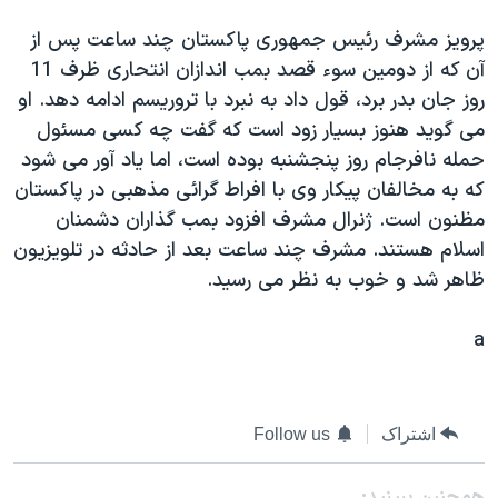
اسرائیل در جنگ
پرويز مشرف رئيس جمهوری پاکستان چند ساعت پس از
نرگس محمدی برنده جایزه نوبل صلح
آن که از دومين سوء قصد بمب اندازان انتحاری ظرف 11
همایش محافظه‌کاران آمریکا «سی‌پک»
روز جان بدر برد، قول داد به نبرد با تروريسم ادامه دهد. او
صفحه‌های ویژه
می گويد هنوز بسيار زود است که گفت چه کسی مسئول
حمله نافرجام روز پنجشنبه بوده است، اما ياد آور می شود
سفر پرزیدنت ترامپ به چین
که به مخالفان پيکار وی با افراط گرائی مذهبی در پاکستان
مظنون است. ژنرال مشرف افزود بمب گذاران دشمنان
اسلام هستند. مشرف چند ساعت بعد از حادثه در تلويزيون
ظاهر شد و خوب به نظر می رسيد.
a
اشتراک
Follow us