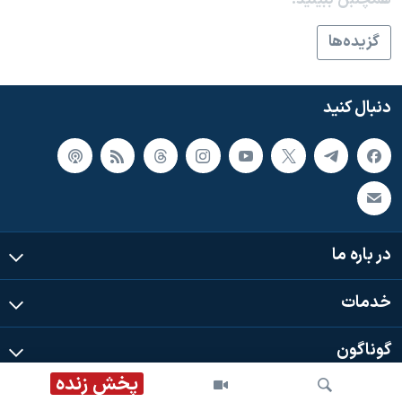
همچنبن ببینید:
گزيده‌ها
دنبال کنید
در باره ما
خدمات
گوناگون
پخش زنده