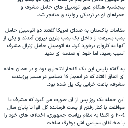
دنبال کنید
مستندها
فرهنگ و زندگی
پنجشنبه هنگام عبور اتومبيل های حامل مشرف و
همراهان او در نزديکی راولپندی منفجر شد.
حقوق شهروندی
انتخابات ریاست جمهوری آمریکا ۲۰۲۴
اقتصادی
حمله جمهوری اسلامی به اسرائیل
مقامات پاکستان به صدای آمريکا گفتند دو اتومبيل حامل
رمز مهسا
علم و فناوری
بمب بسرعت از داخل يک پمپ بنزين بيرون آمدند و يکی از
زبانهای مختلف
آنها به کاروان برخورد کرد. به اتومبيل حامل ژنرال مشرف
اسرائیل در جنگ
ورزش زنان در ایران
آسيب رسيد، اما خود او صدمه ای نديد.
گالری عکس
اعتراضات زن، زندگی، آزادی
آرشیو پخش زنده
مجموعه مستندهای دادخواهی
به گفته پليس اين يک انفجار انتحاری بود و در همان جاده
ای اتفاق افتاد که در انفجار ١٤ دسامبر در مسير پرزيدنت
تریبونال مردمی آبان ۹۸
مشرف، باعث خرابی يک پل شده بود.
دادگاه حمید نوری
چهل سال گروگان‌گیری
اين حمله يک روز پس از آن صورت می گيرد که مشرف با
موافقت با کنار رفتن از پست فرمانده کل قوا تا پايان سال
قانون شفافیت دارائی کادر رهبری ایران
٢٠٠٤ و اکتفا به مقام رياست جمهوری، اختلاف های خود را
اعتراضات مردمی آبان ۹۸
با مخالفان سياسی اش برطرف ساخت.