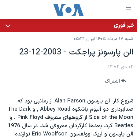
ینکهای
ابل
سترسی
خبر فوری
خانه
هش
شنبه ۱۷ مرداد ۱۴۰۵ ایران ۰۵:۳۱
نسخه سبک وب‌سایت
ه
الن پارسونز پراجکت - 2003-12-23
حتوای
موضوع ها
صلی
برنامه های تلویزیونی
۰۲ دی ۱۳۸۲
ایران
هش
جدول برنامه ها
ه
آمریکا
اشتراک
فحه
صفحه‌های ویژه
جهان
صلی
فرکانس‌های صدای آمریکا
ورزشی
جام جهانی ۲۰۲۶
شروع کار الن پارسون Alan Parson از زمانبی بود که
هش
صدابرداری دو آلبوم باشکوه Abbey Road , و The Dark
پخش رادیویی
ه
گزیده‌ها
عملیات خشم حماسی
Side of the Moon از گروههای معروف Pink Floyd ، و
ستجو
۲۵۰سالگی آمریکا
ویژه برنامه‌ها
Beatles کرد. بعدها کارگردان معروفی شد. در سال 1976
یادگیری زبان انگلیسی
ویدیوها
بایگانی برنامه‌های تلویزیونی
الن پارسون و اريک وولفسون Eric Woolfson نوازنده