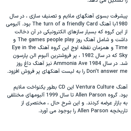
را تشکيل می دهد.
اسرائیل در جنگ
نرگس محمدی برنده جایزه نوبل صلح
پيشرفت بسوی آهنگهای ملايم و تصنيف سازی ، در سال
همایش محافظه‌کاران آمریکا «سی‌پک»
1980با آهنگ The turn of a friendly Card بود. آلبومی
از اين گروه که بسيار سازهای الکترونيکی در آن دخالت
صفحه‌های ویژه
داشت و شامل آهنگ روز The games people play و
سفر پرزیدنت ترامپ به چین
Time و همزمان نقطه اوج اين گروه آهنگ Eye in the
Sky که در سال 1982 ، پر فروشترين آلبوم الن پارسون
شد. در سال 1984 Ammonia Ave نيز آهنگ داغ روز
Don't answer me را به ليست آهنکهای پر فروش افزود.
آهنگ Ventura Culture اين CD بطور يکنواخت ملايم
بود. گروه Allen Parson تا سال 1999 آلبومهای مختلفی
به بازار عرضه کردند. و اين شرح حال ، مختصری از
تاريخچه Allen Parson را بوجود می آورد.