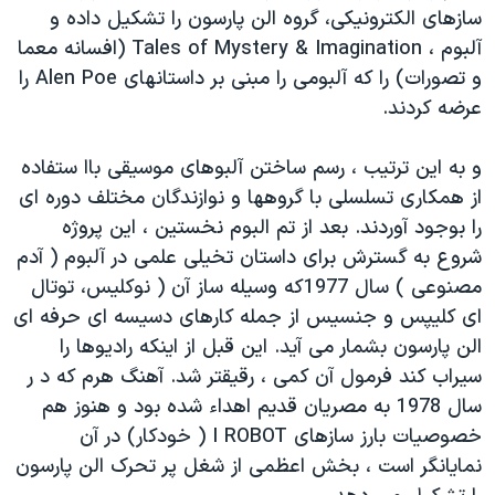
سازهای الکترونيکی، گروه الن پارسون را تشکيل داده و
دنبال کنید
مستندها
فرهنگ و زندگی
آلبوم ، Tales of Mystery & Imagination (افسانه معما
حقوق شهروندی
انتخابات ریاست جمهوری آمریکا ۲۰۲۴
و تصورات) را که آلبومی را مبنی بر داستانهای Alen Poe را
اقتصادی
حمله جمهوری اسلامی به اسرائیل
عرضه کردند.
رمز مهسا
علم و فناوری
و به اين ترتيب ، رسم ساختن آلبوهای موسيقی باا ستفاده
زبانهای مختلف
اسرائیل در جنگ
ورزش زنان در ایران
از همکاری تسلسلی با گروهها و نوازندگان مختلف دوره ای
گالری عکس
اعتراضات زن، زندگی، آزادی
را بوجود آوردند. بعد از تم البوم نخستين ، اين پروژه
شروع به گسترش برای داستان تخيلی علمی در آلبوم ( آدم
آرشیو پخش زنده
مجموعه مستندهای دادخواهی
مصنوعی ) سال 1977که وسيله ساز آن ( نوکليس، توتال
تریبونال مردمی آبان ۹۸
ای کليپس و جنسيس از جمله کارهای دسيسه ای حرفه ای
دادگاه حمید نوری
الن پارسون بشمار می آيد. اين قبل از اينکه راديوها را
سيراب کند فرمول آن کمی ، رقيقتر شد. آهنگ هرم که د ر
چهل سال گروگان‌گیری
سال 1978 به مصريان قديم اهداء شده بود و هنوز هم
قانون شفافیت دارائی کادر رهبری ایران
خصوصيات بارز سازهای I ROBOT ( خودکار) در آن
اعتراضات مردمی آبان ۹۸
نمايانگر است ، بخش اعظمی از شغل پر تحرک الن پارسون