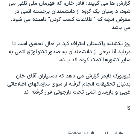
گزارش ها می گويند: قادر خان، که قهرمان ملی تلقی می
دنبال کنید
مستندها
فرهنگ و زندگی
شود، د رميان يک گروه از دانشمندان برجسته اتمی در
حقوق شهروندی
انتخابات ریاست جمهوری آمریکا ۲۰۲۴
معرض آنچه که "اطلاعات کسب کردن" ناميده می شود،
می باشد.
اقتصادی
حمله جمهوری اسلامی به اسرائیل
رمز مهسا
علم و فناوری
روز يکشنبه پاکستان اعتراف کرد در حال تحقيق است تا
زبانهای مختلف
اسرائیل در جنگ
ورزش زنان در ایران
دريابد آيا برخی از دانشمندان به صدور تکنولوژی اتمی به
ساير کشورها کمک کرده اند يا نه.
گالری عکس
اعتراضات زن، زندگی، آزادی
آرشیو پخش زنده
مجموعه مستندهای دادخواهی
نيويورک تايمز گزارش می دهد که دستياران آقای خان
تریبونال مردمی آبان ۹۸
بدنبال تحقيقات انجام گرفته از سوی سازمانهای اطلاعاتی
غربی و بازرسان اتمی تحت بازجوئی قرار گرفته اند.
دادگاه حمید نوری
چهل سال گروگان‌گیری
S
قانون شفافیت دارائی کادر رهبری ایران
اعتراضات مردمی آبان ۹۸
اشتراک
Follow us