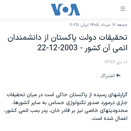
ینکهای
ابل
سترسی
جمعه ۱۶ مرداد ۱۴۰۵ ایران ۱۱:۲۵
خانه
هش
تحقيقات دولت پاکستان از دانشمندان
نسخه سبک وب‌سایت
ه
اتمی آن کشور - 2003-12-22
حتوای
موضوع ها
صلی
۰۱ دی ۱۳۸۲
برنامه های تلویزیونی
ایران
هش
جدول برنامه ها
ه
آمریکا
اشتراک
فحه
صفحه‌های ویژه
جهان
صلی
فرکانس‌های صدای آمریکا
گزارشهای رسيده از پاکستان حاکی است در ميان تحقيقات
ورزشی
جام جهانی ۲۰۲۶
هش
جاری درمورد صدور تکنولوژی حساس به ساير کشورها،
پخش رادیویی
ه
گزیده‌ها
عملیات خشم حماسی
محدوديتهای خاصی نيز بر قادر خان، پدر بمب اتمی کشور،
ستجو
۲۵۰سالگی آمریکا
ویژه برنامه‌ها
اعمال شده است.
یادگیری زبان انگلیسی
ویدیوها
بایگانی برنامه‌های تلویزیونی