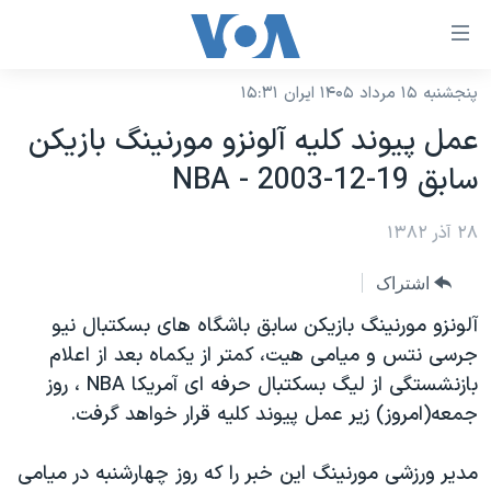
ینکهای
ابل
سترسی
پنجشنبه ۱۵ مرداد ۱۴۰۵ ایران ۱۵:۳۱
خانه
هش
عمل پيوند کليه آلونزو مورنينگ بازيکن
نسخه سبک وب‌سایت
ه
سابق NBA - 2003-12-19
حتوای
موضوع ها
صلی
۲۸ آذر ۱۳۸۲
برنامه های تلویزیونی
ایران
هش
جدول برنامه ها
ه
آمریکا
اشتراک
فحه
صفحه‌های ویژه
جهان
آلونزو مورنينگ بازيکن سابق باشگاه های بسکتبال نيو
صلی
فرکانس‌های صدای آمریکا
جرسی نتس و ميامی هيت، کمتر از يکماه بعد از اعلام
ورزشی
جام جهانی ۲۰۲۶
هش
بازنشستگی از ليگ بسکتبال حرفه ای آمريکا NBA ، روز
پخش رادیویی
ه
گزیده‌ها
عملیات خشم حماسی
جمعه(امروز) زير عمل پيوند کليه قرار خواهد گرفت.
ستجو
۲۵۰سالگی آمریکا
ویژه برنامه‌ها
یادگیری زبان انگلیسی
مدير ورزشی مورنينگ اين خبر را که روز چهارشنبه در ميامی
ویدیوها
بایگانی برنامه‌های تلویزیونی