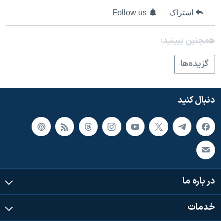
اسرائیل در جنگ
اشتراک
Follow us
نرگس محمدی برنده جایزه نوبل صلح
همایش محافظه‌کاران آمریکا «سی‌پک»
همچنبن ببینید:
صفحه‌های ویژه
گزيده‌ها
سفر پرزیدنت ترامپ به چین
دنبال کنید
در باره ما
خدمات