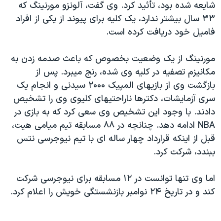
شايعه شده بود، تأئيد کرد. وی گفت، آلونزو مورنينگ که
دنبال کنید
مستندها
فرهنگ و زندگی
۳۳ سال بيشتر ندارد، يک کليه برای پيوند از يکی از افراد
حقوق شهروندی
انتخابات ریاست جمهوری آمریکا ۲۰۲۴
فاميل خود دريافت کرده است.
اقتصادی
حمله جمهوری اسلامی به اسرائیل
مورنينگ از يک وضعيت بخصوص که باعث صدمه زدن به
رمز مهسا
علم و فناوری
مکانيزم تصفيه در کليه وی شده، رنج ميبرد. پس از
زبانهای مختلف
اسرائیل در جنگ
ورزش زنان در ایران
بازگشت وی از بازيهای المپيک ۲۰۰۰ سيدنی و انجام يک
سری آزمايشات، دکترها ناراحتيهای کليوی وی را تشخيص
گالری عکس
اعتراضات زن، زندگی، آزادی
دادند. با وجود اين تشخيص وی سعی کرد که به بازی در
آرشیو پخش زنده
مجموعه مستندهای دادخواهی
NBA ادامه دهد. چنانچه در ۸۸ مسابقه تيم ميامی هيت،
تریبونال مردمی آبان ۹۸
قبل از اينکه قرارداد چهار ساله ای با تيم نيوجرسی نتس
ببندد، شرکت کرد.
دادگاه حمید نوری
چهل سال گروگان‌گیری
اما وی تنها توانست در ۱۲ مسابقه برای نيوجرسی شرکت
قانون شفافیت دارائی کادر رهبری ایران
کند و در تاريخ ۲۴ نوامبر بازنشستگی خويش را اعلام کرد.
اعتراضات مردمی آبان ۹۸