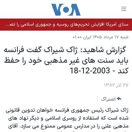
ینکهای
ابل
سترسی
سنای آمریکا افزایش تحریم‌های روسیه و جمهوری اسلامی را تصویب کرد؛ زلنسکی از این اقدام تشکر کرد
خانه
هش
شنبه ۱۷ مرداد ۱۴۰۵ ایران ۰۱:۰۰
نسخه سبک وب‌سایت
ه
گزارش شاهيد: ژاک شيراک گفت فرانسه
حتوای
موضوع ها
بايد سنت های غير مذهبی خود را حفظ
صلی
برنامه های تلویزیونی
ایران
هش
کند - 2003-12-18
جدول برنامه ها
ه
آمریکا
فحه
صفحه‌های ویژه
۲۷ آذر ۱۳۸۲
جهان
صلی
فرکانس‌های صدای آمریکا
ورزشی
جام جهانی ۲۰۲۶
هش
اشتراک
پخش رادیویی
ه
گزیده‌ها
عملیات خشم حماسی
ژاک شيراک رئيس جمهوری فرانسه خواهان تدوين قانونی
ستجو
۲۵۰سالگی آمریکا
ویژه برنامه‌ها
شده است که استفاده از روسری اسلامی و ديگر نهاد های
یادگیری زبان انگلیسی
مذهبی علنی را در مدارس عمومی ممنوع می سازد. آقای
ویدیوها
بایگانی برنامه‌های تلویزیونی