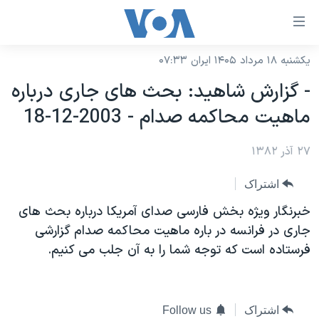
ینکهای
ابل
سترسی
یکشنبه ۱۸ مرداد ۱۴۰۵ ایران ۰۷:۳۳
خانه
هش
- گزارش شاهيد: بحث های جاری درباره
نسخه سبک وب‌سایت
ه
ماهيت محاکمه صدام - 2003-12-18
حتوای
موضوع ها
صلی
۲۷ آذر ۱۳۸۲
برنامه های تلویزیونی
ایران
هش
جدول برنامه ها
ه
آمریکا
اشتراک
فحه
صفحه‌های ویژه
جهان
خبرنگار ويژه بخش فارسی صدای آمريکا درباره بحث های
صلی
فرکانس‌های صدای آمریکا
جاری در فرانسه در باره ماهيت محاکمه صدام گزارشی
ورزشی
جام جهانی ۲۰۲۶
هش
فرستاده است که توجه شما را به آن جلب می کنيم.
پخش رادیویی
ه
گزیده‌ها
عملیات خشم حماسی
ستجو
۲۵۰سالگی آمریکا
ویژه برنامه‌ها
یادگیری زبان انگلیسی
ویدیوها
بایگانی برنامه‌های تلویزیونی
اشتراک
Follow us