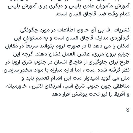
آموزش مأموران عادی پليس و ديگری برای آموزش پليس
دنبال کنید
مستندها
فرهنگ و زندگی
تمام وقت ضد قاچاق انسان است.
حقوق شهروندی
انتخابات ریاست جمهوری آمریکا ۲۰۲۴
اقتصادی
حمله جمهوری اسلامی به اسرائیل
نشريات اف بی آی حاوی اطلاعات در مورد چگونگی
گردآوردی مدارک قاچاق انسان است و به مسئولان اين
رمز مهسا
علم و فناوری
زبانهای مختلف
امکان را می دهد تا در صورت لزوم بتوانند سريعاً در مقابل
اسرائیل در جنگ
ورزش زنان در ایران
جرايم برون مرزی، عکس العمل نشان دهند. گرچه اين
گالری عکس
اعتراضات زن، زندگی، آزادی
طرح برای جلوگيری از قاچاق انسان در جنوب شرق اروپا در
نظر گرفته شده است ، اما اداره مبارزه با مواد مخدر سازمان
آرشیو پخش زنده
مجموعه مستندهای دادخواهی
ملل می گويد اميدوار است اين اقدام تعميم يابد و
تریبونال مردمی آبان ۹۸
مناطقی چون جنوب شرق آسيا، آمريکای لاتين ، خاورميانه
دادگاه حمید نوری
و آفريقا را نيز تحت پوشش قرار دهد.
چهل سال گروگان‌گیری
S
قانون شفافیت دارائی کادر رهبری ایران
اعتراضات مردمی آبان ۹۸