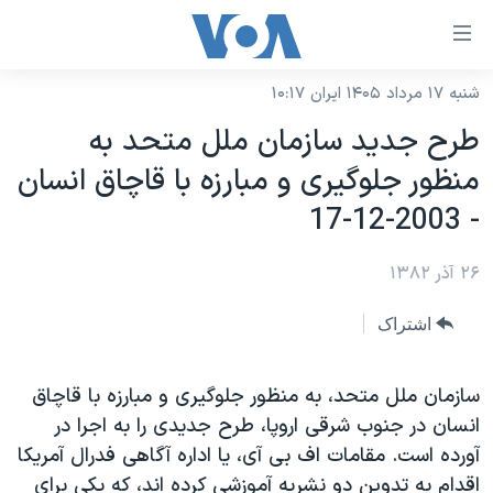
ینکهای
ابل
سترسی
شنبه ۱۷ مرداد ۱۴۰۵ ایران ۱۰:۱۷
خانه
هش
طرح جديد سازمان ملل متحد به
نسخه سبک وب‌سایت
ه
منظور جلوگيری و مبارزه با قاچاق انسان
حتوای
موضوع ها
- 2003-12-17
صلی
برنامه های تلویزیونی
ایران
هش
۲۶ آذر ۱۳۸۲
جدول برنامه ها
ه
آمریکا
فحه
صفحه‌های ویژه
جهان
اشتراک
صلی
فرکانس‌های صدای آمریکا
ورزشی
جام جهانی ۲۰۲۶
هش
پخش رادیویی
سازمان ملل متحد، به منظور جلوگيری و مبارزه با قاچاق
ه
گزیده‌ها
عملیات خشم حماسی
انسان در جنوب شرقی اروپا، طرح جديدی را به اجرا در
ستجو
۲۵۰سالگی آمریکا
ویژه برنامه‌ها
یادگیری زبان انگلیسی
آورده است. مقامات اف بی آی، يا اداره آگاهی فدرال آمريکا
ویدیوها
بایگانی برنامه‌های تلویزیونی
اقدام به تدوين دو نشريه آموزشی کرده اند، که يکی برای