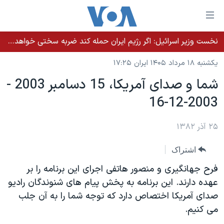
ینکهای
ابل
سترسی
نخست وزیر اسرائيل: اگر رژیم ایران حمله کند ضربه سختی خواهد خورد
خانه
هش
یکشنبه ۱۸ مرداد ۱۴۰۵ ایران ۱۷:۲۵
نسخه سبک وب‌سایت
ه
شما و صدای آمريکا، 15 دسامبر 2003 -
حتوای
موضوع ها
2003-12-16
صلی
برنامه های تلویزیونی
ایران
هش
جدول برنامه ها
ه
۲۵ آذر ۱۳۸۲
آمریکا
فحه
صفحه‌های ویژه
جهان
اشتراک
صلی
فرکانس‌های صدای آمریکا
ورزشی
جام جهانی ۲۰۲۶
هش
فرح جهانگيری و منصور هاتفی اجرای اين برنامه را بر
پخش رادیویی
ه
گزیده‌ها
عملیات خشم حماسی
عهده دارند. اين برنامه به پخش پيام های شنوندگان راديو
ستجو
صدای آمريکا اختصاص دارد که توجه شما را به آن جلب
۲۵۰سالگی آمریکا
ویژه برنامه‌ها
یادگیری زبان انگلیسی
می کنيم.
ویدیوها
بایگانی برنامه‌های تلویزیونی