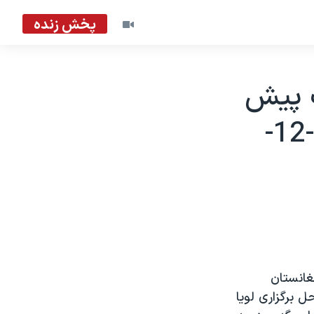
پخش زنده
ت پيش
از آغاز سومين روز لويا جرگه - 2003-12-
غانستان
ل برگزاری لويا