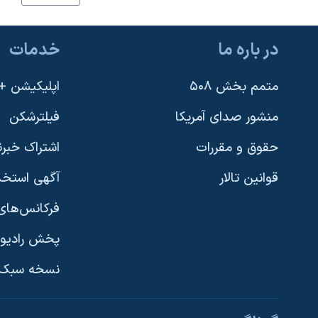
نرگس محمدی برنده جایزه نوبل صلح
همایش محافظه‌کاران آمریکا «سی‌پک»
در باره ما
خدمات
صفحه‌های ویژه
متمم بخش ۵۰۸
اپلیکیشن +VOA
سفر پرزیدنت ترامپ به چین
منشور صدای آمریکا
فیلترشکن
حقوق و مقررات
اشتراک خبرن
قوانین تالار
آگهی استخد
فرکانس‌های 
پخش رادیو
یادگیری زبان انگلیسی
نسخه سبک 
دنبال کنید