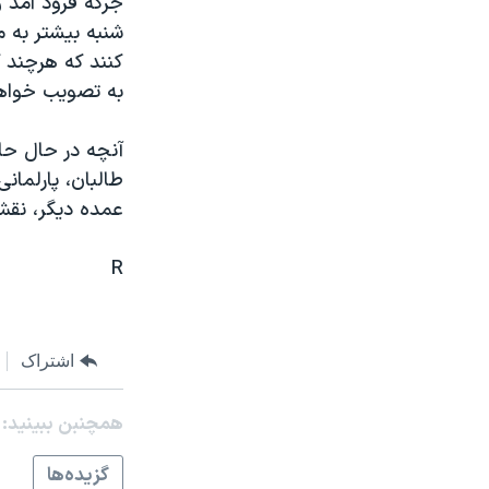
جرگه فرود آمد و
مستندها
فرهنگ و زندگی
شنبه بيشتر به 
حقوق شهروندی
انتخابات ریاست جمهوری آمریکا ۲۰۲۴
کنند که هرچند 
اقتصادی
حمله جمهوری اسلامی به اسرائیل
به تصويب خواه
رمز مهسا
علم و فناوری
آنچه در حال حا
اسرائیل در جنگ
ورزش زنان در ایران
طالبان، پارلما
گالری عکس
اعتراضات زن، زندگی، آزادی
عمده ديگر، نقش
آرشیو پخش زنده
مجموعه مستندهای دادخواهی
R
تریبونال مردمی آبان ۹۸
دادگاه حمید نوری
چهل سال گروگان‌گیری
اشتراک
قانون شفافیت دارائی کادر رهبری ایران
همچنبن ببینید:
اعتراضات مردمی آبان ۹۸
گزيده‌ها
اسرائیل در جنگ