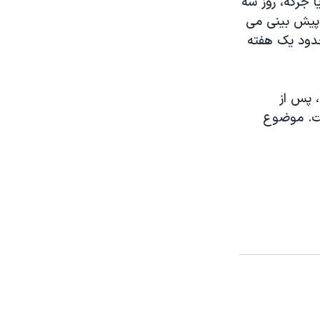
ا جرگه، روز سه
 پيش بينی می
حدود يک هفته
 پس از
شت. موضوع