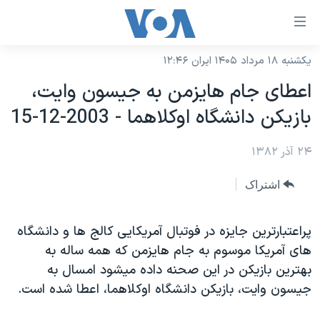
ینکهای
ابل
سترسی
یکشنبه ۱۸ مرداد ۱۴۰۵ ایران ۱۲:۴۶
خانه
هش
اعطای جام هايزمن به جيسون وايت،
نسخه سبک وب‌سایت
ه
بازيکن دانشگاه اوکلاهما - 2003-12-15
حتوای
موضوع ها
صلی
۲۴ آذر ۱۳۸۲
برنامه های تلویزیونی
ایران
هش
جدول برنامه ها
ه
آمریکا
اشتراک
فحه
صفحه‌های ویژه
جهان
صلی
فرکانس‌های صدای آمریکا
پراعتبارترين جايزه در فوتبال آمريکايی کالج ها و دانشگاه
ورزشی
جام جهانی ۲۰۲۶
هش
های آمريکا موسوم به جام هايزمن که همه ساله به
پخش رادیویی
ه
گزیده‌ها
عملیات خشم حماسی
بهترين بازيکن در اين صحنه داده ميشود امسال به
ستجو
۲۵۰سالگی آمریکا
ویژه برنامه‌ها
جيسون وايت، بازيکن دانشگاه اوکلاهما، اعطا شده است.
یادگیری زبان انگلیسی
ویدیوها
بایگانی برنامه‌های تلویزیونی