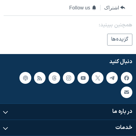
اسرائیل در جنگ
اشتراک
Follow us
نرگس محمدی برنده جایزه نوبل صلح
همایش محافظه‌کاران آمریکا «سی‌پک»
همچنبن ببینید:
صفحه‌های ویژه
گزيده‌ها
سفر پرزیدنت ترامپ به چین
دنبال کنید
در باره ما
خدمات