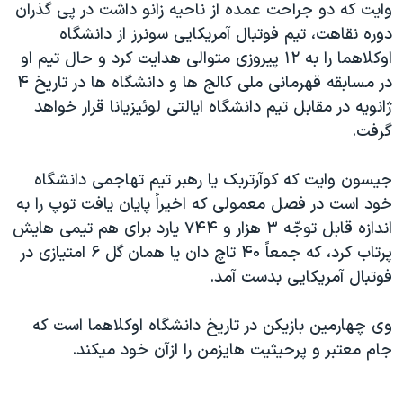
وايت که دو جراحت عمده از ناحيه زانو داشت در پی گذران
دنبال کنید
مستندها
فرهنگ و زندگی
دوره نقاهت، تيم فوتبال آمريکايی سونرز از دانشگاه
حقوق شهروندی
انتخابات ریاست جمهوری آمریکا ۲۰۲۴
اوکلاهما را به ۱۲ پيروزی متوالی هدايت کرد و حال تيم او
در مسابقه قهرمانی ملی کالج ها و دانشگاه ها در تاريخ ۴
اقتصادی
حمله جمهوری اسلامی به اسرائیل
ژانويه در مقابل تيم دانشگاه ايالتی لوئيزيانا قرار خواهد
رمز مهسا
علم و فناوری
گرفت.
زبانهای مختلف
اسرائیل در جنگ
ورزش زنان در ایران
جيسون وايت که کوآرتربک يا رهبر تيم تهاجمی دانشگاه
گالری عکس
اعتراضات زن، زندگی، آزادی
خود است در فصل معمولی که اخيراً پايان يافت توپ را به
آرشیو پخش زنده
مجموعه مستندهای دادخواهی
اندازه قابل توجّه ۳ هزار و ۷۴۴ يارد برای هم تيمی هايش
تریبونال مردمی آبان ۹۸
پرتاب کرد، که جمعاً ۴۰ تاچ دان يا همان گل ۶ امتيازی در
فوتبال آمريکايی بدست آمد.
دادگاه حمید نوری
چهل سال گروگان‌گیری
وی چهارمين بازيکن در تاريخ دانشگاه اوکلاهما است که
قانون شفافیت دارائی کادر رهبری ایران
جام معتبر و پرحيثيت هايزمن را ازآن خود ميکند.
اعتراضات مردمی آبان ۹۸