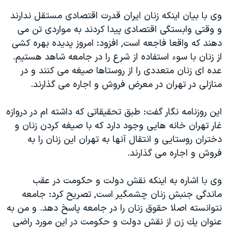
اسرائیل در جنگ
وی با بيان اينكه زنان ايران قدرت اقتصادی مستقل ندارند
نرگس محمدی برنده جایزه نوبل صلح
و وقتی وابستگی اقتصادی پيدا كردند به مواردی تن می
همایش محافظه‌کاران آمریکا «سی‌پک»
دهند كه واقعا فاجعه است, افزود: امروز پديده بهره كشی
از زنان با سوء استفاده از شرع را در جامعه شاهد هستيم.
صفحه‌های ویژه
عده ای زنان متعددی را از روستاها صيغه می كنند و در
سفر پرزیدنت ترامپ به چین
منازلی در تهران در معرض فروش و اجاره می گذارند.
اين روزنامه نگار گفت: طبق تحقيقاتی كه داشته ام در دروازه
غار تهران خانه هايی وجود دارد كه با صيغه كردن زنان و
دختران روستايی و انتقال آنها به تهران اين زنان را به
فروش و اجاره می گذارند.
وی با اشاره به اينكه نقش دولت و حكومت در عقب
ماندگی جنبش زنان چشمگير است, تصريح كرد: جامعه
نتوانسته اصلا حقوق زنان را در جامعه پاسخ دهد. و من به
عنوان يك زن از نقش دولت و حكومت در اين مورد راضی