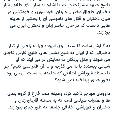
پاسخ جبهه مشاركت در قم با اشاره به آمار بالای طلاق, فرار
دنبال کنید
مستندها
فرهنگ و زندگی
دختران, قاچاق دختران و زنان, خودسوزی و خودكشی در
حقوق شهروندی
انتخابات ریاست جمهوری آمریکا ۲۰۲۴
ميان دختران و قتل های ناموسی آن را بخشی از هزينه
اقتصادی
حمله جمهوری اسلامی به اسرائیل
هايی دانست كه در حال حاضر زنان و دختران ايران می
پردازند.
رمز مهسا
علم و فناوری
زبانهای مختلف
اسرائیل در جنگ
ورزش زنان در ایران
به گزارش سايت نقشينه ، وی افزود: چرا به راحتی از كنار
گالری عکس
اعتراضات زن، زندگی، آزادی
دخترانی كه از ايران به شيخ نشين های خليج فارس قاچاق
می شوند و مثل بردگان به نمايش در می آيند كه آيا
آرشیو پخش زنده
مجموعه مستندهای دادخواهی
شيخی بپسندد يا نه می گذريم و به آن فكر نمی كنيم؟ چرا
تریبونال مردمی آبان ۹۸
با مسئله فروپاشی اخلاقی كه جامعه به سمت آن می رود
دادگاه حمید نوری
بطور جدی پرداخته نمی شود؟
چهل سال گروگان‌گیری
داوودی مهاجر تأكيد كرد: وظيفه همه فارغ از گروه بندی
قانون شفافیت دارائی کادر رهبری ایران
ها و تفكرات سياسی است كه به مسئله قاچاق زنان و
اعتراضات مردمی آبان ۹۸
دختران و فروپاشی اخلاقی جامعه به طور جدی بپردازند.