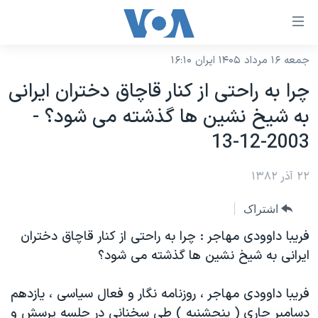
ینکهای
ابل
سترسی
جمعه ۱۶ مرداد ۱۴۰۵ ایران ۱۶:۱۰
خانه
هش
چرا به راحتی از كنار قاچاق دختران ايرانی
نسخه سبک وب‌سایت
ه
به شيخ نشين ها گذشته می شود؟ -
حتوای
موضوع ها
2003-12-13
صلی
برنامه های تلویزیونی
ایران
هش
۲۲ آذر ۱۳۸۲
جدول برنامه ها
ه
آمریکا
فحه
صفحه‌های ویژه
جهان
اشتراک
صلی
فرکانس‌های صدای آمریکا
ورزشی
جام جهانی ۲۰۲۶
فريبا داوودی مهاجر : چرا به راحتی از كنار قاچاق دختران
هش
پخش رادیویی
ايرانی به شيخ نشين ها گذشته می شود؟
ه
گزیده‌ها
عملیات خشم حماسی
ستجو
۲۵۰سالگی آمریکا
ویژه برنامه‌ها
یادگیری زبان انگلیسی
فريبا داوودی مهاجر ، روزنامه نگار و فعال سياسی ، يازدهم
ویدیوها
بایگانی برنامه‌های تلویزیونی
دسامبر جاری ( پنجشنبه ) طی سخنانی در جلسه پرسش و