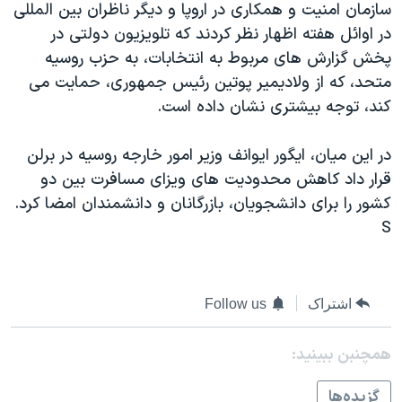
سازمان امنيت و همکاری در اروپا و ديگر ناظران بين المللی
دنبال کنید
مستندها
فرهنگ و زندگی
در اوائل هفته اظهار نظر کردند که تلويزيون دولتی در
حقوق شهروندی
انتخابات ریاست جمهوری آمریکا ۲۰۲۴
پخش گزارش های مربوط به انتخابات، به حزب روسيه
متحد، که از ولاديمير پوتين رئيس جمهوری، حمايت می
اقتصادی
حمله جمهوری اسلامی به اسرائیل
کند، توجه بيشتری نشان داده است.
رمز مهسا
علم و فناوری
زبانهای مختلف
اسرائیل در جنگ
ورزش زنان در ایران
در اين ميان، ايگور ايوانف وزير امور خارجه روسيه در برلن
قرار داد کاهش محدوديت های ويزای مسافرت بين دو
گالری عکس
اعتراضات زن، زندگی، آزادی
کشور را برای دانشجويان، بازرگانان و دانشمندان امضا کرد.
آرشیو پخش زنده
مجموعه مستندهای دادخواهی
S
تریبونال مردمی آبان ۹۸
دادگاه حمید نوری
اشتراک
Follow us
چهل سال گروگان‌گیری
قانون شفافیت دارائی کادر رهبری ایران
همچنبن ببینید:
اعتراضات مردمی آبان ۹۸
گزيده‌ها