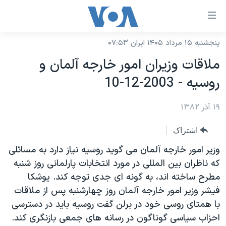
ینکهای
ابل
سترسی
پنجشنبه ۱۵ مرداد ۱۴۰۵ ایران ۰۷:۵۳
خانه
هش
ملاقات وزيران امور خارجه آلمان و
نسخه سبک وب‌سایت
ه
روسيه - 2003-12-10
حتوای
موضوع ها
صلی
۱۹ آذر ۱۳۸۲
برنامه های تلویزیونی
ایران
هش
جدول برنامه ها
ه
آمریکا
اشتراک
فحه
صفحه‌های ویژه
جهان
وزير امور خارجه آلمان می گويد روسيه نياز دارد به مسائلی
صلی
فرکانس‌های صدای آمریکا
که ناظران بين المللی در مورد انتخابات پارلمانی روز شنبه
ورزشی
جام جهانی ۲۰۲۶
هش
مطرح ساخته اند، به گونه ای جدی توجه کند. يوشکا
پخش رادیویی
ه
گزیده‌ها
عملیات خشم حماسی
فيشر وزير امور خارجه آلمان روز چهارشنبه پس از ملاقات
ستجو
۲۵۰سالگی آمریکا
ویژه برنامه‌ها
با همتای روسی خود در برلن گفت روسيه بايد در دسترسی
یادگیری زبان انگلیسی
احزاب سياسی گوناگون در رسانه های جمعی بازنگری کند.
ویدیوها
بایگانی برنامه‌های تلویزیونی