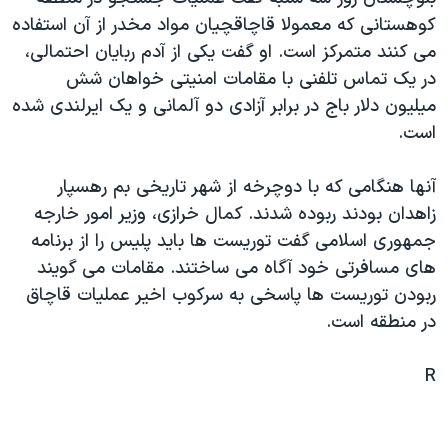
دنبال کنید
مستندها
فرهنگ و زندگی
کوهستانی که معمولا قاچاقچيان مواد مخدر از آن استفاده
می کنند متمرکز است. او گفت يکی از آدم ربايان احتمالی،
حقوق شهروندی
انتخابات ریاست جمهوری آمریکا ۲۰۲۴
در يک تماس تلفنی با مقامات امنيتی خواهان شش
اقتصادی
حمله جمهوری اسلامی به اسرائیل
ميليون دلار باج در برابر آزادی دو آلمانی و يک ايرلندی شده
رمز مهسا
علم و فناوری
است.
زبانهای مختلف
اسرائیل در جنگ
ورزش زنان در ایران
آنها هنگامی که با دوچرخه از شهر تاريخی بم رهسپار
گالری عکس
اعتراضات زن، زندگی، آزادی
زاهدان بودند ربوده شدند. کمال خرازی، وزير امور خارجه
آرشیو پخش زنده
مجموعه مستندهای دادخواهی
جمهوری اسلامی گفت توريست ها بايد پليس را از برنامه
های مسافرتی خود آگاه می ساختند. مقامات می گويند
تریبونال مردمی آبان ۹۸
ربودن توريست ها پاسخی به سرکوب اخير عمليات قاچاق
دادگاه حمید نوری
در منطقه است.
چهل سال گروگان‌گیری
R
قانون شفافیت دارائی کادر رهبری ایران
اعتراضات مردمی آبان ۹۸