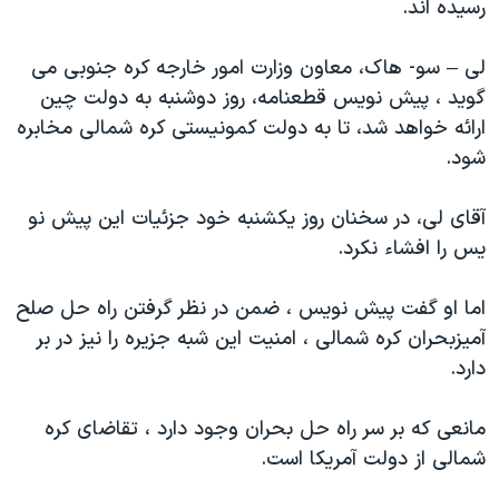
رسيده اند.
دنبال کنید
مستندها
فرهنگ و زندگی
حقوق شهروندی
انتخابات ریاست جمهوری آمریکا ۲۰۲۴
لی – سو- هاک، معاون وزارت امور خارجه کره جنوبی می
گويد ، پيش نويس قطعنامه، روز دوشنبه به دولت چين
اقتصادی
حمله جمهوری اسلامی به اسرائیل
ارائه خواهد شد، تا به دولت کمونيستی کره شمالی مخابره
رمز مهسا
علم و فناوری
شود.
زبانهای مختلف
اسرائیل در جنگ
ورزش زنان در ایران
آقای لی، در سخنان روز يکشنبه خود جزئيات اين پيش نو
گالری عکس
اعتراضات زن، زندگی، آزادی
يس را افشاء نکرد.
آرشیو پخش زنده
مجموعه مستندهای دادخواهی
تریبونال مردمی آبان ۹۸
اما او گفت پيش نويس ، ضمن در نظر گرفتن راه حل صلح
آميزبحران کره شمالی ، امنيت اين شبه جزيره را نيز در بر
دادگاه حمید نوری
دارد.
چهل سال گروگان‌گیری
قانون شفافیت دارائی کادر رهبری ایران
مانعی که بر سر راه حل بحران وجود دارد ، تقاضای کره
شمالی از دولت آمريکا است.
اعتراضات مردمی آبان ۹۸