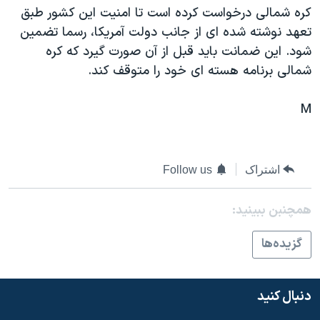
اسرائیل در جنگ
کره شمالی درخواست کرده است تا امنيت اين کشور طبق
نرگس محمدی برنده جایزه نوبل صلح
تعهد نوشته شده ای از جانب دولت آمريکا، رسما تضمين
شود. اين ضمانت بايد قبل از آن صورت گيرد که کره
همایش محافظه‌کاران آمریکا «سی‌پک»
شمالی برنامه هسته ای خود را متوقف کند.
صفحه‌های ویژه
سفر پرزیدنت ترامپ به چین
M
اشتراک
Follow us
همچنبن ببینید:
گزيده‌ها
دنبال کنید