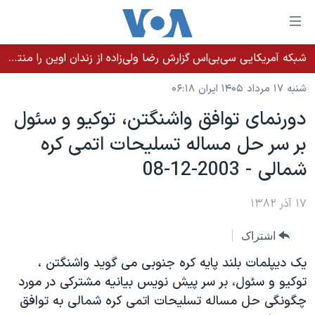
ینکهای
ابل
سترسی
شبکه آمریکایی سی‌بی‌‌اس گزارش رضا ولی‌زاده از زندان اوین را منتشر کرد؛ کامران حکمتی پیش از آغاز شیمی‌درمانی به زندان بازگردانده شد
خانه
هش
شنبه ۱۷ مرداد ۱۴۰۵ ایران ۰۶:۱۸
نسخه سبک وب‌سایت
ه
دورنمای توافق واشنگتن، توکيو و سئول
حتوای
موضوع ها
بر سر حل مساله تسليحات اتمی کره
صلی
برنامه های تلویزیونی
ایران
هش
شمالی - 2003-12-08
جدول برنامه ها
ه
آمریکا
فحه
صفحه‌های ویژه
۱۷ آذر ۱۳۸۲
جهان
صلی
فرکانس‌های صدای آمریکا
ورزشی
جام جهانی ۲۰۲۶
هش
اشتراک
پخش رادیویی
ه
گزیده‌ها
عملیات خشم حماسی
يک ديپلمات بلند پايه کره جنوبی می گويد واشنگتن ،
ستجو
۲۵۰سالگی آمریکا
ویژه برنامه‌ها
توکيو و سئول، بر سر پيش نويس بيانيه مشترکی در مورد
یادگیری زبان انگلیسی
چگونگی حل مساله تسليحات اتمی کره شمالی به توافق
ویدیوها
بایگانی برنامه‌های تلویزیونی