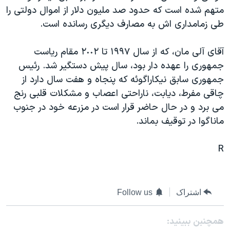
متهم شده است که حدود صد مليون دلار از اموال دولتی را
دنبال کنید
مستندها
فرهنگ و زندگی
طی زمامداری اش به مصارف ديگری رسانده است.
حقوق شهروندی
انتخابات ریاست جمهوری آمریکا ۲۰۲۴
اقتصادی
حمله جمهوری اسلامی به اسرائیل
آقای آلی مان، که از سال ١٩٩٧ تا ٢٠٠٢ مقام رياست
جمهوری را عهده دار بود، سال پيش دستگير شد. رئيس
رمز مهسا
علم و فناوری
زبانهای مختلف
جمهوری سابق نيکاراگوئه که پنجاه و هفت سال دارد از
اسرائیل در جنگ
ورزش زنان در ایران
چاقی مفرط، ديابت، ناراحتی اعصاب و مشکلات قلبی رنج
گالری عکس
اعتراضات زن، زندگی، آزادی
می برد و در حال حاضر قرار است در مزرعه خود در جنوب
ماناگوا در توقيف بماند.
آرشیو پخش زنده
مجموعه مستندهای دادخواهی
تریبونال مردمی آبان ۹۸
R
دادگاه حمید نوری
چهل سال گروگان‌گیری
اشتراک
Follow us
قانون شفافیت دارائی کادر رهبری ایران
اعتراضات مردمی آبان ۹۸
همچنبن ببینید: