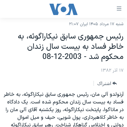
ینکهای
ابل
سترسی
شنبه ۱۷ مرداد ۱۴۰۵ ایران ۲۱:۰۷
خانه
هش
رئيس جمهوری سابق نيکاراگوئه، به
نسخه سبک وب‌سایت
ه
خاطر فساد به بيست سال زندان
حتوای
موضوع ها
محکوم شد - 2003-12-08
صلی
برنامه های تلویزیونی
ایران
هش
۱۷ آذر ۱۳۸۲
جدول برنامه ها
ه
آمریکا
فحه
صفحه‌های ویژه
جهان
اشتراک
صلی
فرکانس‌های صدای آمریکا
ورزشی
جام جهانی ۲۰۲۶
آرنولدو آلی مان، رئيس جمهوری سابق نيکاراگوئه، به خاطر
هش
پخش رادیویی
فساد به بيست سال زندان محکوم شده است. يک دادگاه
ه
گزیده‌ها
عملیات خشم حماسی
در ماناگوا، پايتخت نيکاراگوئه، روز يکشنبه آقای آلی مان را
ستجو
۲۵۰سالگی آمریکا
ویژه برنامه‌ها
یادگیری زبان انگلیسی
به خاطر کلاهبرداری، پول شويی، حيف و ميل اموال
ویدیوها
بایگانی برنامه‌های تلویزیونی
دولتی و اختلاس گناهکار شناخت. رهبر سابق نيکاراگوئه