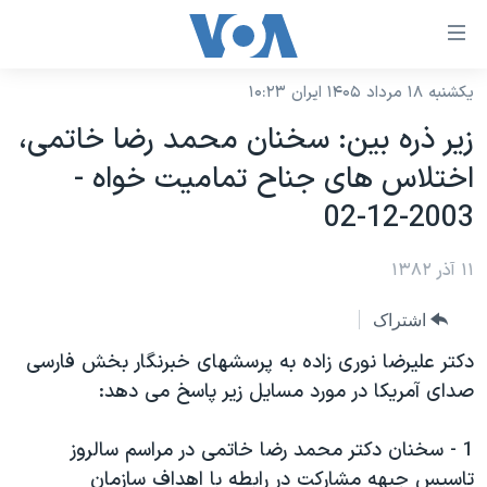
ینکهای
ابل
سترسی
یکشنبه ۱۸ مرداد ۱۴۰۵ ایران ۱۰:۲۳
خانه
هش
زير ذره بين: سخنان محمد رضا خاتمی،
نسخه سبک وب‌سایت
ه
اختلاس های جناح تماميت خواه -
حتوای
موضوع ها
2003-12-02
صلی
برنامه های تلویزیونی
ایران
هش
۱۱ آذر ۱۳۸۲
جدول برنامه ها
ه
آمریکا
فحه
صفحه‌های ویژه
جهان
اشتراک
صلی
فرکانس‌های صدای آمریکا
ورزشی
جام جهانی ۲۰۲۶
دکتر عليرضا نوری زاده به پرسشهای خبرنگار بخش فارسی
هش
پخش رادیویی
صدای آمريکا در مورد مسايل زير پاسخ می دهد:
ه
گزیده‌ها
عملیات خشم حماسی
ستجو
۲۵۰سالگی آمریکا
ویژه برنامه‌ها
یادگیری زبان انگلیسی
1 - سخنان دکتر محمد رضا خاتمی در مراسم سالروز
ویدیوها
بایگانی برنامه‌های تلویزیونی
تاسيس جبهه مشارکت در رابطه با اهداف سازمان