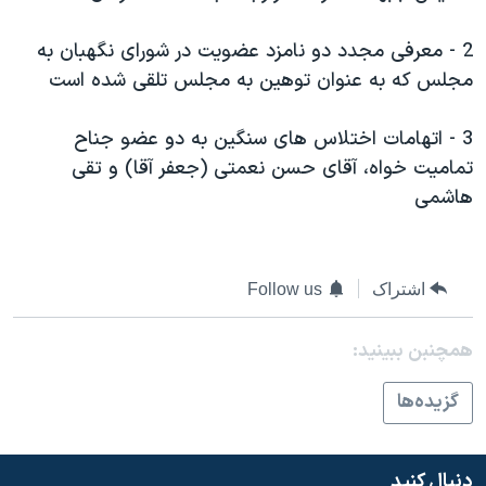
دنبال کنید
مستندها
فرهنگ و زندگی
2 - معرفی مجدد دو نامزد عضويت در شورای نگهبان به
حقوق شهروندی
انتخابات ریاست جمهوری آمریکا ۲۰۲۴
مجلس که به عنوان توهين به مجلس تلقی شده است
اقتصادی
حمله جمهوری اسلامی به اسرائیل
3 - اتهامات اختلاس های سنگين به دو عضو جناح
رمز مهسا
علم و فناوری
زبانهای مختلف
تماميت خواه، آقای حسن نعمتی (جعفر آقا) و تقی
اسرائیل در جنگ
ورزش زنان در ایران
هاشمی
گالری عکس
اعتراضات زن، زندگی، آزادی
آرشیو پخش زنده
مجموعه مستندهای دادخواهی
اشتراک
Follow us
تریبونال مردمی آبان ۹۸
دادگاه حمید نوری
همچنبن ببینید:
چهل سال گروگان‌گیری
گزيده‌ها
قانون شفافیت دارائی کادر رهبری ایران
اعتراضات مردمی آبان ۹۸
دنبال کنید