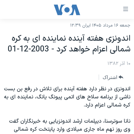
ینکهای
ابل
سترسی
جمعه ۱۶ مرداد ۱۴۰۵ ایران ۱۲:۳۹
خانه
هش
اندونزی هفته آينده نماينده ای به کره
نسخه سبک وب‌سایت
ه
شمالی اعزام خواهد کرد - 2003-12-01
حتوای
موضوع ها
صلی
۱۰ آذر ۱۳۸۲
برنامه های تلویزیونی
ایران
هش
جدول برنامه ها
ه
آمریکا
اشتراک
فحه
صفحه‌های ویژه
جهان
اندونزی در نظر دارد هفته آينده برای تلاش در رفع بن بست
صلی
فرکانس‌های صدای آمریکا
ناشی از برنامه سلاح های اتمی پيونگ يانگ، نماينده ای به
ورزشی
جام جهانی ۲۰۲۶
هش
کره شمالی اعزام دارد.
پخش رادیویی
ه
گزیده‌ها
عملیات خشم حماسی
ستجو
۲۵۰سالگی آمریکا
ویژه برنامه‌ها
نانا سوترسنا، ديپلمات ارشد اندونزيايی به خبرنگاران گفت
یادگیری زبان انگلیسی
وی روز نهم ماه جاری ميلادی وارد پايتخت کره شمالی
ویدیوها
بایگانی برنامه‌های تلویزیونی