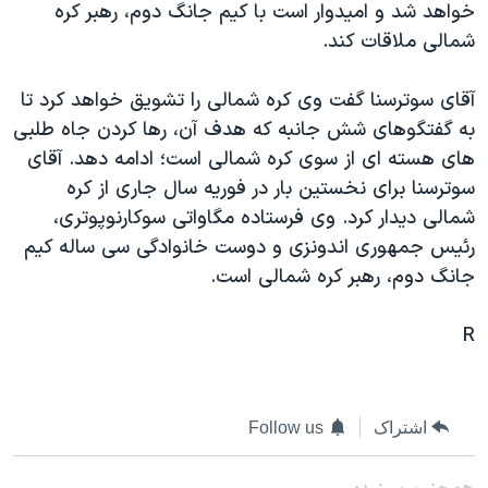
خواهد شد و اميدوار است با کيم جانگ دوم، رهبر کره
دنبال کنید
مستندها
فرهنگ و زندگی
شمالی ملاقات کند.
حقوق شهروندی
انتخابات ریاست جمهوری آمریکا ۲۰۲۴
آقای سوترسنا گفت وی کره شمالی را تشويق خواهد کرد تا
اقتصادی
حمله جمهوری اسلامی به اسرائیل
به گفتگوهای شش جانبه که هدف آن، رها کردن جاه طلبی
رمز مهسا
علم و فناوری
های هسته ای از سوی کره شمالی است؛ ادامه دهد. آقای
زبانهای مختلف
اسرائیل در جنگ
ورزش زنان در ایران
سوترسنا برای نخستين بار در فوريه سال جاری از کره
شمالی ديدار کرد. وی فرستاده مگاواتی سوکارنوپوتری،
گالری عکس
اعتراضات زن، زندگی، آزادی
رئيس جمهوری اندونزی و دوست خانوادگی سی ساله کيم
آرشیو پخش زنده
مجموعه مستندهای دادخواهی
جانگ دوم، رهبر کره شمالی است.
تریبونال مردمی آبان ۹۸
R
دادگاه حمید نوری
چهل سال گروگان‌گیری
قانون شفافیت دارائی کادر رهبری ایران
اشتراک
Follow us
اعتراضات مردمی آبان ۹۸