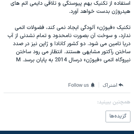
استفاده از تکنيک بهم پيوستگی و تلاقی دايمی اتم های
دنبال کنید
مستندها
فرهنگ و زندگی
هيدروژن بدست خواهد آورد.
حقوق شهروندی
انتخابات ریاست جمهوری آمریکا ۲۰۲۴
تکنيک «فيوژن» آلودگی ايجاد نمی کند، فضولات اتمی
اقتصادی
حمله جمهوری اسلامی به اسرائیل
ندارد، و سوخت آن بصورت نامحدود و تمام نشدنی از آب
رمز مهسا
علم و فناوری
دريا تامين می شود. دو کشور کانادا و ژاپن نيز در صدد
زبانهای مختلف
اسرائیل در جنگ
ورزش زنان در ایران
ساختن رآکتور مشابهی هستند. انتظار می رود ساختن
نيروگاه اتمی «فيوژن» درسال 2014 به پايان برسد. M
گالری عکس
اعتراضات زن، زندگی، آزادی
آرشیو پخش زنده
مجموعه مستندهای دادخواهی
تریبونال مردمی آبان ۹۸
اشتراک
Follow us
دادگاه حمید نوری
همچنبن ببینید:
چهل سال گروگان‌گیری
قانون شفافیت دارائی کادر رهبری ایران
گزيده‌ها
اعتراضات مردمی آبان ۹۸