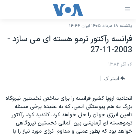
ینکهای
ابل
سترسی
یکشنبه ۱۸ مرداد ۱۴۰۵ ایران ۱۴:۴۶
خانه
هش
فرانسه رآکتور ترمو هسته ای می سازد -
نسخه سبک وب‌سایت
ه
2003-11-27
حتوای
موضوع ها
صلی
۰۶ آذر ۱۳۸۲
برنامه های تلویزیونی
ایران
هش
جدول برنامه ها
ه
آمریکا
اشتراک
فحه
صفحه‌های ویژه
جهان
صلی
فرکانس‌های صدای آمریکا
اتحاديه اروپا کشور فرانسه را برای ساختن نخستين نيروگاه
ورزشی
جام جهانی ۲۰۲۶
هش
بزرگ به هم پيوستگی اتمی، که به عقيده برخی مسئله
پخش رادیویی
ه
گزیده‌ها
عملیات خشم حماسی
تامين انرژی جهان را حل خواهد کرد، کانديد کرد. رآکتور
ستجو
۲۵۰سالگی آمریکا
ویژه برنامه‌ها
ترموهسته ای آزمايشی بين المللی نخستين نيروگاهی
یادگیری زبان انگلیسی
خواهد بود که بطور عملی و مداوم انرژی مورد نياز را با
ویدیوها
بایگانی برنامه‌های تلویزیونی