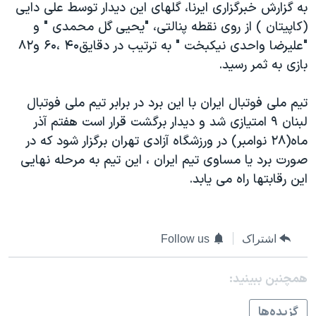
به گزارش خبرگزاری ايرنا، گلهاى اين ديدار توسط علی دايی
دنبال کنید
مستندها
فرهنگ و زندگی
(کاپيتان ) از روى نقطه پنالتی، "يحيی گل محمدى " و
حقوق شهروندی
انتخابات ریاست جمهوری آمریکا ۲۰۲۴
"عليرضا واحدى نيکبخت " به ترتيب در دقايق۴۰ ،۶۰ و۸۲
بازى به ثمر رسيد.
اقتصادی
حمله جمهوری اسلامی به اسرائیل
رمز مهسا
علم و فناوری
تيم ملی فوتبال ايران با اين برد در برابر تيم ملی فوتبال
زبانهای مختلف
اسرائیل در جنگ
ورزش زنان در ایران
لبنان ۹ امتيازى شد و ديدار برگشت قرار است هفتم آذر
ماه(۲۸ نوامبر) در ورزشگاه آزادى تهران برگزار شود که در
گالری عکس
اعتراضات زن، زندگی، آزادی
صورت برد يا مساوى تيم ايران ، اين تيم به مرحله نهايی
آرشیو پخش زنده
مجموعه مستندهای دادخواهی
اين رقابتها راه می يابد.
تریبونال مردمی آبان ۹۸
دادگاه حمید نوری
اشتراک
Follow us
چهل سال گروگان‌گیری
قانون شفافیت دارائی کادر رهبری ایران
همچنبن ببینید:
اعتراضات مردمی آبان ۹۸
گزيده‌ها