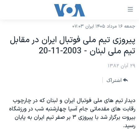
ینکهای
ابل
سترسی
جمعه ۱۶ مرداد ۱۴۰۵ ایران ۰۷:۰۳
خانه
هش
پيروزی تيم ملی فوتبال ايران در مقابل
نسخه سبک وب‌سایت
ه
تيم ملی لبنان - 2003-11-20
حتوای
موضوع ها
صلی
۲۹ آبان ۱۳۸۲
برنامه های تلویزیونی
ایران
هش
جدول برنامه ها
ه
آمریکا
اشتراک
فحه
صفحه‌های ویژه
جهان
صلی
فرکانس‌های صدای آمریکا
ديدار تيم هاى ملی فوتبال ايران و لبنان که در چارچوب
ورزشی
جام جهانی ۲۰۲۶
هش
رقابت هاى مقدماتی جام آسيا چهارشنبه شب در ورزشگاه
پخش رادیویی
ه
گزیده‌ها
عملیات خشم حماسی
بيروت برگزار شد با پيروزى ۳ بر صفر تيم ايران به پايان
ستجو
۲۵۰سالگی آمریکا
ویژه برنامه‌ها
رسيد.
یادگیری زبان انگلیسی
ویدیوها
بایگانی برنامه‌های تلویزیونی