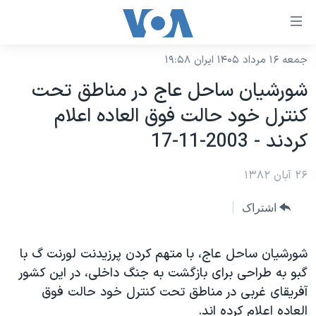
ینکهای
ابل
سترسی
جمعه ۱۶ مرداد ۱۴۰۵ ایران ۱۹:۵۸
خانه
هش
شورشيان ساحل عاج در مناطق تحت
نسخه سبک وب‌سایت
ه
کنترل خود حالت فوق العاده اعلام
حتوای
موضوع ها
کردند - 2003-11-17
صلی
برنامه های تلویزیونی
ایران
هش
۲۶ آبان ۱۳۸۲
جدول برنامه ها
ه
آمریکا
فحه
صفحه‌های ویژه
جهان
اشتراک
صلی
فرکانس‌های صدای آمریکا
ورزشی
جام جهانی ۲۰۲۶
هش
پخش رادیویی
شورشيان ساحل عاج، با متهم کردن پرزيدنت لورنت گ با
ه
گزیده‌ها
عملیات خشم حماسی
گبو به طراحی برای بازگشت به جنگ داخلی، در اين کشور
ستجو
۲۵۰سالگی آمریکا
ویژه برنامه‌ها
یادگیری زبان انگلیسی
آفريقای غربی در مناطق تحت کنترل خود حالت فوق
ویدیوها
بایگانی برنامه‌های تلویزیونی
العاده اعلام کرده اند.