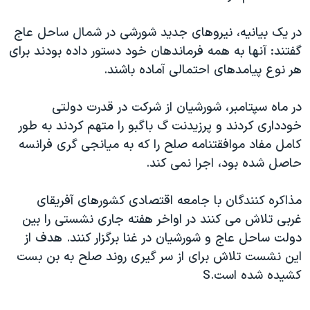
دنبال کنید
مستندها
فرهنگ و زندگی
در يک بيانيه، نيروهای جديد شورشی در شمال ساحل عاج
حقوق شهروندی
انتخابات ریاست جمهوری آمریکا ۲۰۲۴
گفتند: آنها به همه فرماندهان خود دستور داده بودند برای
اقتصادی
حمله جمهوری اسلامی به اسرائیل
هر نوع پيامدهای احتمالی آماده باشند.
رمز مهسا
علم و فناوری
زبانهای مختلف
در ماه سپتامبر، شورشيان از شرکت در قدرت دولتی
اسرائیل در جنگ
ورزش زنان در ایران
خودداری کردند و پرزيدنت گ باگبو را متهم کردند به طور
گالری عکس
اعتراضات زن، زندگی، آزادی
کامل مفاد موافقتنامه صلح را که به ميانجی گری فرانسه
حاصل شده بود، اجرا نمی کند.
آرشیو پخش زنده
مجموعه مستندهای دادخواهی
تریبونال مردمی آبان ۹۸
مذاکره کنندگان با جامعه اقتصادی کشورهای آفريقای
دادگاه حمید نوری
غربی تلاش می کنند در اواخر هفته جاری نشستی را بين
دولت ساحل عاج و شورشيان در غنا برگزار کنند. هدف از
چهل سال گروگان‌گیری
اين نشست تلاش برای از سر گيری روند صلح به بن بست
قانون شفافیت دارائی کادر رهبری ایران
کشيده شده است.S
اعتراضات مردمی آبان ۹۸