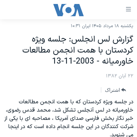
ینکهای
ابل
سترسی
یکشنبه ۱۸ مرداد ۱۴۰۵ ایران ۱۰:۳۱
خانه
هش
گزارش لس انجلس: جلسه ويژه
نسخه سبک وب‌سایت
ه
کردستان با همت انجمن مطالعات
حتوای
موضوع ها
خاورميانه - 2003-11-13
صلی
برنامه های تلویزیونی
ایران
هش
۲۲ آبان ۱۳۸۲
جدول برنامه ها
ه
آمریکا
فحه
صفحه‌های ویژه
جهان
اشتراک
صلی
فرکانس‌های صدای آمریکا
ورزشی
جام جهانی ۲۰۲۶
در جلسه ويژه کردستان که با همت انجمن مطالعات
هش
پخش رادیویی
خاورميانه در لس آنجلس تشکل شد، محمد قدس رضوی،
ه
گزیده‌ها
عملیات خشم حماسی
خبر نگار بخش فارسی صدای آمريکا ، مصاحبه ای با يکی از
ستجو
۲۵۰سالگی آمریکا
ویژه برنامه‌ها
یادگیری زبان انگلیسی
شرکت کنندگان در اين جلسه انجام داده است که در اينجا
ویدیوها
بایگانی برنامه‌های تلویزیونی
می شنويد.