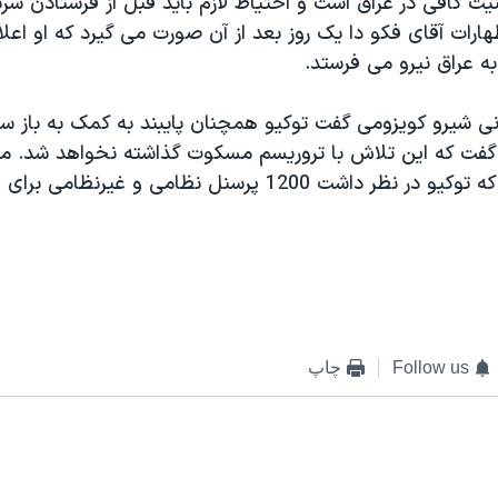
يت کافی در عراق است و احتياط لازم بايد قبل از فرستادن سرب
ارات آقای فکو دا يک روز بعد از آن صورت می گيرد که او اعلام
به عراق نيرو می فرستد.
 شيرو کويزومی گفت توکيو همچنان پايبند به کمک به باز سا
 گفت که اين تلاش با تروريسم مسکوت گذاشته نخواهد شد. م
گزارش داده اند که توکيو در نظر داشت 1200 پرسنل نظامی و غيرن
Follow us
چاپ