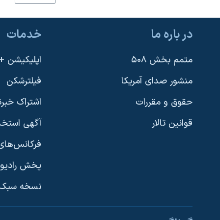
نرگس محمدی برنده جایزه نوبل صلح
همایش محافظه‌کاران آمریکا «سی‌پک»
در باره ما
خدمات
صفحه‌های ویژه
متمم بخش ۵۰۸
اپلیکیشن +VOA
سفر پرزیدنت ترامپ به چین
منشور صدای آمریکا
فیلترشکن
حقوق و مقررات
اشتراک خبرن
قوانین تالار
آگهی استخد
فرکانس‌های 
پخش رادیو
یادگیری زبان انگلیسی
نسخه سبک 
دنبال کنید