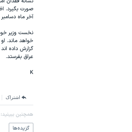
نشانه فقدان امن
مستندها
فرهنگ و زندگی
صورت بگيرد. اظه
حقوق شهروندی
انتخابات ریاست جمهوری آمریکا ۲۰۲۴
آخر ماه دسامبر 
اقتصادی
حمله جمهوری اسلامی به اسرائیل
نخست وزير خونی
رمز مهسا
علم و فناوری
خواهد ماند. او
اسرائیل در جنگ
ورزش زنان در ایران
گالری عکس
اعتراضات زن، زندگی، آزادی
عراق بفرستد.
آرشیو پخش زنده
مجموعه مستندهای دادخواهی
K
تریبونال مردمی آبان ۹۸
دادگاه حمید نوری
چهل سال گروگان‌گیری
اشتراک
قانون شفافیت دارائی کادر رهبری ایران
همچنبن ببینید:
اعتراضات مردمی آبان ۹۸
گزيده‌ها
اسرائیل در جنگ