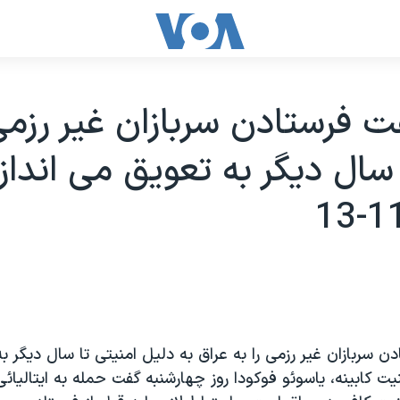
ت فرستادن سربازان غير رزمی 
 سال ديگر به تعويق می اندازد
ن سربازان غير رزمی را به عراق به دليل امنيتی تا سال ديگر 
نيت کابينه، ياسوئو فوکودا روز چهارشنبه گفت حمله به ايتاليائی