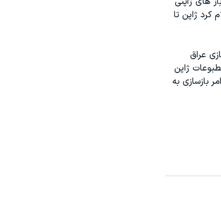
از های ژاپنی
 کرد ژاپن تا
زی عراق
طبوعات ژاپن
ظامی برای امر بازسازی به