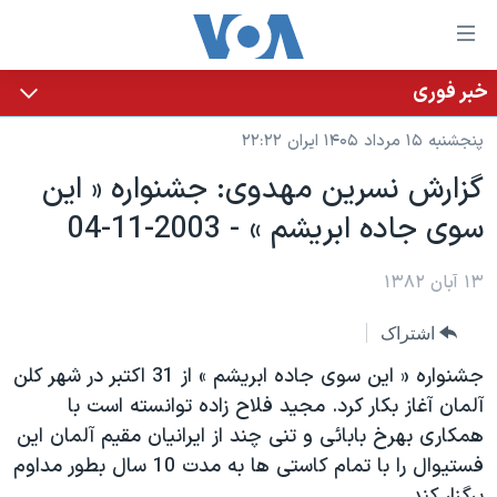
ینکهای
ابل
سترسی
خبر فوری
خانه
هش
پنجشنبه ۱۵ مرداد ۱۴۰۵ ایران ۲۲:۲۲
نسخه سبک وب‌سایت
ه
گزارش نسرين مهدوی: جشنواره « اين
حتوای
موضوع ها
سوی جاده ابريشم » - 2003-11-04
صلی
برنامه های تلویزیونی
ایران
هش
جدول برنامه ها
ه
۱۳ آبان ۱۳۸۲
آمریکا
فحه
صفحه‌های ویژه
جهان
اشتراک
صلی
فرکانس‌های صدای آمریکا
ورزشی
جام جهانی ۲۰۲۶
هش
جشنواره « اين سوی جاده ابريشم » از 31 اکتبر در شهر کلن
پخش رادیویی
ه
گزیده‌ها
عملیات خشم حماسی
آلمان آغاز بکار کرد. مجيد فلاح زاده توانسته است با
ستجو
همکاری بهرخ بابائی و تنی چند از ايرانيان مقيم آلمان اين
۲۵۰سالگی آمریکا
ویژه برنامه‌ها
یادگیری زبان انگلیسی
فستيوال را با تمام کاستی ها به مدت 10 سال بطور مداوم
ویدیوها
بایگانی برنامه‌های تلویزیونی
برگزار کند.