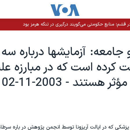
 قشم؛ منابع حکومتی می‌گویند درگیری در تنگه هرمز بود
جامعه: آزمايشها درباره سه 
بت كرده است كه در مبارزه علي
 هستند - 2003-11-02
زشكی كه در ايالت آريزونا توسط انجمن پژوهش در باره سرطان