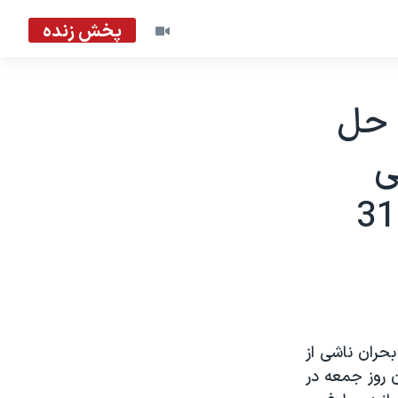
پخش زنده
 حل
ی
حران ناشی از
ن روز جمعه در