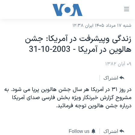
ینکهای
ابل
سترسی
شنبه ۱۷ مرداد ۱۴۰۵ ایران ۱۲:۳۸
خانه
هش
زندگی وپيشرفت در آمريکا: جشن
نسخه سبک وب‌سایت
ه
هالوين در آمريکا - 2003-10-31
حتوای
موضوع ها
صلی
۰۹ آبان ۱۳۸۲
برنامه های تلویزیونی
ایران
هش
جدول برنامه ها
ه
آمریکا
اشتراک
فحه
صفحه‌های ویژه
جهان
در روز ۳۱ در آمريکا هر سال جشن هالوين پرپا می شود. به
صلی
فرکانس‌های صدای آمریکا
مشروح گزارش خبرنگار ويژه بخش فارسی صدای آمريکا
ورزشی
جام جهانی ۲۰۲۶
هش
درباره جشن هالوين توجه فرمائيد.
پخش رادیویی
ه
گزیده‌ها
عملیات خشم حماسی
ستجو
۲۵۰سالگی آمریکا
ویژه برنامه‌ها
یادگیری زبان انگلیسی
ویدیوها
بایگانی برنامه‌های تلویزیونی
اشتراک
Follow us