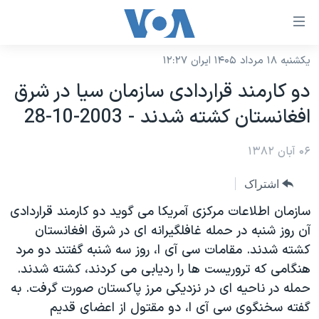
ینکهای
ابل
سترسی
یکشنبه ۱۸ مرداد ۱۴۰۵ ایران ۱۲:۲۷
خانه
هش
دو کارمند قراردادی سازمان سيا در شرق
نسخه سبک وب‌سایت
ه
افغانستان کشته شدند - 2003-10-28
حتوای
موضوع ها
صلی
۰۶ آبان ۱۳۸۲
برنامه های تلویزیونی
ایران
هش
جدول برنامه ها
ه
آمریکا
اشتراک
فحه
صفحه‌های ویژه
جهان
سازمان اطلاعات مرکزی آمريکا می گويد دو کارمند قراردادی
صلی
فرکانس‌های صدای آمریکا
آن روز شنبه در حمله غافلگيرانه ای در شرق افغانستان
ورزشی
جام جهانی ۲۰۲۶
هش
کشته شدند. مقامات سی آی ا، روز سه شنبه گفتند دو مرد
پخش رادیویی
ه
گزیده‌ها
عملیات خشم حماسی
هنگامی که تروريست ها را رديابی می کردند، کشته شدند.
ستجو
۲۵۰سالگی آمریکا
ویژه برنامه‌ها
حمله در ناحيه ای در نزديکی مرز پاکستان صورت گرفت. به
یادگیری زبان انگلیسی
گفته سخنگوی سی آی ا، دو مقتول از اعضای قديم
ویدیوها
بایگانی برنامه‌های تلویزیونی