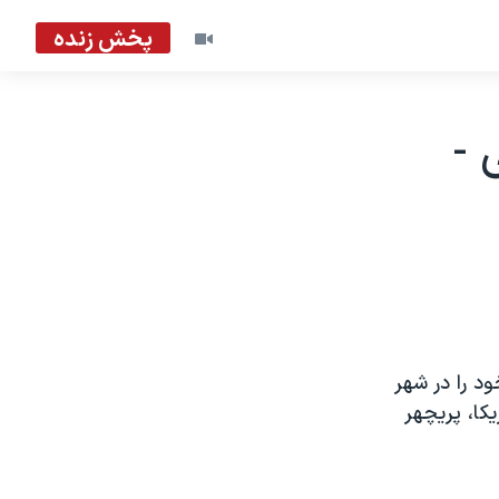
پخش زنده
 -
ود را در شهر
کا، پريچهر