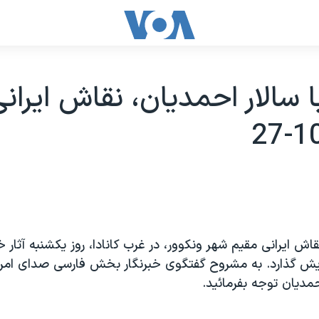
ا سالار احمديان، نقاش ايرانی
قاش ايرانی مقيم شهر ونکوور، در غرب کانادا، روز يکشنبه آثار خ
يش گذارد. به مشروح گفتگوی خبرنگار بخش فارسی صدای امري
احمديان توجه بفرمائيد.