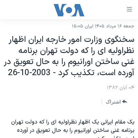
ینکهای
ابل
سترسی
جمعه ۱۶ مرداد ۱۴۰۵ ایران ۱۵:۰۵
خانه
هش
سخنگوی وزارت امور خارجه ايران اظهار
نسخه سبک وب‌سایت
ه
نظراوليه ای را که دولت تهران برنامه
حتوای
موضوع ها
غنی ساختن اورانيوم را به حال تعويق در
صلی
برنامه های تلویزیونی
ایران
هش
آورده است، تکذيب کرد - 2003-10-26
جدول برنامه ها
ه
آمریکا
فحه
۰۴ آبان ۱۳۸۲
صفحه‌های ویژه
جهان
صلی
فرکانس‌های صدای آمریکا
ورزشی
جام جهانی ۲۰۲۶
اشتراک
هش
پخش رادیویی
ه
گزیده‌ها
عملیات خشم حماسی
ستجو
يک مقام ايرانی يک اظهار نظراوليه ای را که دولت تهران
۲۵۰سالگی آمریکا
ویژه برنامه‌ها
یادگیری زبان انگلیسی
برنامه غنی ساختن اورانيوم را به حال تعويق در آورده
ویدیوها
بایگانی برنامه‌های تلویزیونی