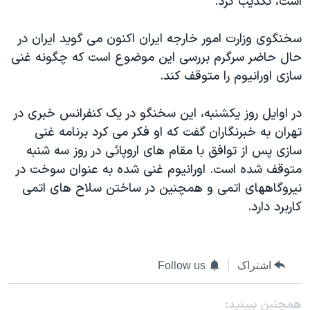
است، تکذيب کرد.
دنبال کنید
مستندها
فرهنگ و زندگی
سخنگوی وزارت امور خارجه ايران اکنون می گويد ايران در
حقوق شهروندی
انتخابات ریاست جمهوری آمریکا ۲۰۲۴
حال حاضر سرگرم بررسی اين موضوع است که چگونه غنی
اقتصادی
حمله جمهوری اسلامی به اسرائیل
سازی اورانيوم را متوقف کند.
رمز مهسا
علم و فناوری
زبانهای مختلف
در اوايل روز يکشنبه، اين سخنگو در يک کنفرانس خبری در
اسرائیل در جنگ
ورزش زنان در ایران
تهران به خبرنگاران گفت که او فکر می کرد برنامه غنی
گالری عکس
اعتراضات زن، زندگی، آزادی
سازی پس از توافق با مقام های اروپائی در روز سه شنبه
آرشیو پخش زنده
مجموعه مستندهای دادخواهی
متوقف شده است. اورانيوم غنی شده به عنوان سوخت در
نيروگاههای اتمی و همچنين در ساختن سلاح های اتمی
تریبونال مردمی آبان ۹۸
کاربرد دارد.
دادگاه حمید نوری
چهل سال گروگان‌گیری
قانون شفافیت دارائی کادر رهبری ایران
اشتراک
Follow us
اعتراضات مردمی آبان ۹۸
همچنبن ببینید: