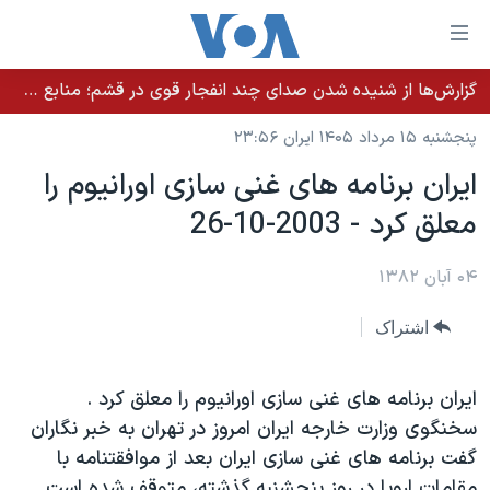
ینکهای
ابل
سترسی
گزارش‌ها از شنیده شدن صدای چند انفجار قوی در قشم؛ منابع حکومتی می‌گویند درگیری در تنگه هرمز بود
خانه
هش
پنجشنبه ۱۵ مرداد ۱۴۰۵ ایران ۲۳:۵۶
نسخه سبک وب‌سایت
ه
ايران برنامه های غنی سازی اورانيوم را
حتوای
موضوع ها
معلق کرد - 2003-10-26
صلی
برنامه های تلویزیونی
ایران
هش
جدول برنامه ها
ه
۰۴ آبان ۱۳۸۲
آمریکا
فحه
صفحه‌های ویژه
جهان
اشتراک
صلی
فرکانس‌های صدای آمریکا
ورزشی
جام جهانی ۲۰۲۶
هش
پخش رادیویی
ه
گزیده‌ها
عملیات خشم حماسی
ايران برنامه های غنی سازی اورانيوم را معلق کرد .
ستجو
سخنگوی وزارت خارجه ايران امروز در تهران به خبر نگاران
۲۵۰سالگی آمریکا
ویژه برنامه‌ها
یادگیری زبان انگلیسی
گفت برنامه های غنی سازی ايران بعد از موافقتنامه با
ویدیوها
بایگانی برنامه‌های تلویزیونی
مقامات اروپا در روز پنجشنبه گذشته، متوقف شده است.