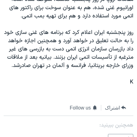
دنبال کنید
مستندها
فرهنگ و زندگی
اورانيوم غنی شده، هم به عنوان سوخت برای راکتور های
اتمی مورد استفاده دارد و هم برای تهيه بمب اتمی.
حقوق شهروندی
انتخابات ریاست جمهوری آمریکا ۲۰۲۴
اقتصادی
حمله جمهوری اسلامی به اسرائیل
روز پنجشنبه ايران اعلام کرد که برنامه های غنی سازی خود
رمز مهسا
علم و فناوری
را به حالت تعليق در خواهد آورد و همچنين اجازه خواهد
زبانهای مختلف
داد بازرسان سازمان انرژی اتمی دست به بازرسی های غير
اسرائیل در جنگ
ورزش زنان در ایران
مترغبه از تأسيسات اتمی ايران بزنند. بيانيه بعد از ملاقات
گالری عکس
اعتراضات زن، زندگی، آزادی
وزرای خارجه بريتانيا، فرانسه و آلمان در تهران صادرشد.
آرشیو پخش زنده
مجموعه مستندهای دادخواهی
K
تریبونال مردمی آبان ۹۸
دادگاه حمید نوری
چهل سال گروگان‌گیری
اشتراک
Follow us
قانون شفافیت دارائی کادر رهبری ایران
همچنبن ببینید:
اعتراضات مردمی آبان ۹۸