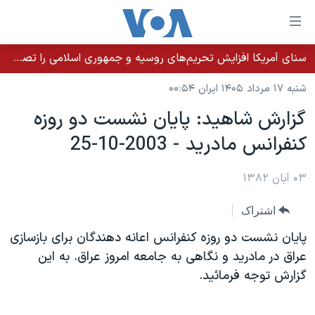
ینکهای
ابل
سترسی
سنای آمریکا افزایش تحریم‌های روسیه و جمهوری اسلامی را تصویب کرد؛ زلنسکی از این اقدام تشکر کرد
خانه
هش
شنبه ۱۷ مرداد ۱۴۰۵ ایران ۰۰:۵۴
نسخه سبک وب‌سایت
ه
گزارش شاهيد: پايان نشست دو روزه
حتوای
موضوع ها
کنفرانس مادريد - 2003-10-25
صلی
برنامه های تلویزیونی
ایران
هش
جدول برنامه ها
ه
۰۳ آبان ۱۳۸۲
آمریکا
فحه
صفحه‌های ویژه
جهان
اشتراک
صلی
فرکانس‌های صدای آمریکا
ورزشی
جام جهانی ۲۰۲۶
هش
پايان نشست دو روزه کنفرانس اعانه دهندگان برای بازسازی
پخش رادیویی
ه
گزیده‌ها
عملیات خشم حماسی
عراق در مادريد و نگاهی به جامعه امروز عراق. به اين
ستجو
گزارش توجه فرمائيد.
۲۵۰سالگی آمریکا
ویژه برنامه‌ها
یادگیری زبان انگلیسی
ویدیوها
بایگانی برنامه‌های تلویزیونی